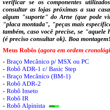
verificar se os componentes utilizado
consultar as lojas próximas a sua casa
algum "suporte" do Arne (que pode vi
"placa montada", "peças mais específicas
também
, caso você precise,
se "aquele h
(é preciso consultar ok). Boa montagem
Meus Robôs (
agora em ordem cronológ
-
Braço Mecânico p/ MSX ou PC
-
Robô ADR-1 c/ Basic Step
-
Braço Mecânico (BM-1)
-
Robô ADR-2
-
Robô Inseto
-
Robô IR
-
Robô Alpinista