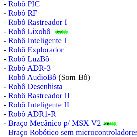
-
Robô PIC
-
Robô RF
-
Robô Rastreador I
-
Robô Lixobô
-
Robô Inteligente I
-
Robô Explorador
-
Robô LuzBô
-
Robô ADR-3
-
Robô AudioBô
(Som-Bô)
-
Robô Desenhista
-
Robô Rastreador II
-
Robô Inteligente II
-
Robô ADR1-R
-
Braço Mecânico p/ MSX V2
-
Braço Robótico sem microcontroladore