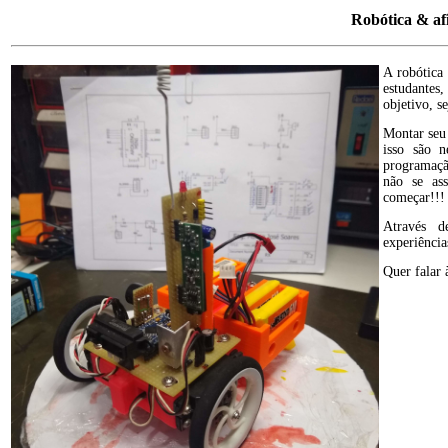
Robótica & af
A robótica 
estudantes
objetivo, s
Montar seu
isso são n
programaçã
não se as
começar!!!
Através de
experiências
Quer falar 