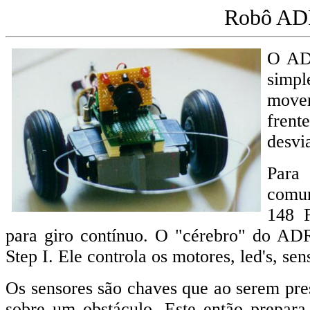
Robô AD
O AD
simpl
move
frent
desvia
Para
comu
148 F
para giro contínuo. O "cérebro" do AD
Step I. Ele controla os motores, led's, sen
Os sensores são chaves que ao serem pre
sobre um obstáculo. Este então prepar