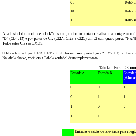
01
Robô v
10
Robô p
11
Robô se
A cada sinal do circuito de “clock” (disparo), o circuito contador realiza uma contagem con
“D” (CD4013) e por partes de CI2 (CI2A, CI2B e CI2C) um CI com quatro portas “NAND
Todos estes CIs são CMOS.
O bloco formado por CI2A, CI2B e CI2C formam uma porta lógica “OR” (OU) de duas entrad
Na tabela abaixo, você tem a “tabela verdade” desta implementação.
Tabela – Porta OR m
Entrada A
Entrada B
Entrada
(A inver
0
0
1
0
1
1
1
0
0
1
1
0
Entradas e saídas de relevância para a lóg