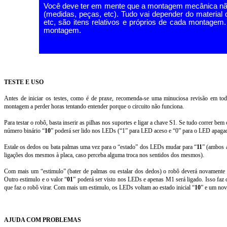
Você deve ter em mente que a montagem mecânica não 
(medidas, peças, etc). Tudo vai depender do materia
etc, são itens relativos e próprios de cada montagem. 
montagem.
TESTE E USO
Antes de iniciar os testes, como é de praxe, recomenda-se uma minuciosa revisão em toda
montagem a perder horas tentando entender porque o circuito não funciona.
Para testar o robô, basta inserir as pilhas nos suportes e ligar a chave S1. Se tudo correr
número binário “
10
” poderá ser lido nos LEDs (“1” para LED aceso e “0” para o LED apagad
Estale os dedos ou bata palmas uma vez para o “estado” dos LEDs mudar para “
11
” (ambos 
ligações dos mesmos à placa, caso perceba alguma troca nos sentidos dos mesmos).
Com mais um “estimulo” (bater de palmas ou estalar dos dedos) o robô deverá novamente 
Outro estimulo e o valor “
01
” poderá ser visto nos LEDs e apenas M1 será ligado. Isso faz
que faz o robô virar. Com mais um estimulo, os LEDs voltam ao estado inicial “
10
” e um novo
AJUDA COM PROBLEMAS