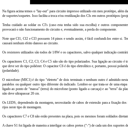
Na figura acima temos o “lay-out” para circuito impresso utilizado em meu protótipo, além d
de suportes/soquetes. Isso facilita a troca e/ou reutilização dos CIs em outros protótipos (pr
Tenha cuidado ao soldar os CI's (caso esta tenha sido sua escolha) e outros componentes 
provocará o não funcionamento do circuito e, eventualmente, a perda do componente.
Note que CI1, CI2 e CI3 possuem 14 pinos e sendo assim, é fácil confundi-los entre si. Ten
causará nenhum efeito danoso ao circuito.
Os resistores utilizados são todos de 1/8W e os capacitores, salvo qualquer indicação contrári
Os capacitores C1, C2, C3, C4 e C5 não são do tipo polarizados. Sua ligação ao circuito é t
que deve ser do tipo poliéster. O capacitor C6 é do tipo eletrolítico e, portanto, possui polar
(polaridade).
O microfone (MIC1) é do tipo “eletreto” de dois terminais e nenhum outro é admitido nest
paralelos ou qualquer outro tipo diferente do indicado. Lembre-se que trata-se de uma etapa
ligado ao ponto de “massa” (terra) do microfone (ponto ligado a carcaça) e ao “terra” da pl
não deve ultrapassar 20 cm.
Os LEDS, dependendo da montagem, necessitarão de cabos de extensão para a fixação dos me
rijos neste tipo de montagem.
Os capacitores C7 e C8 não estão presentes na placa, pois os mesmos foram soldados diretam
A chave S1 foi ligada de maneira a interligar os cabos pretos (“-“) de cada um dos suportes 