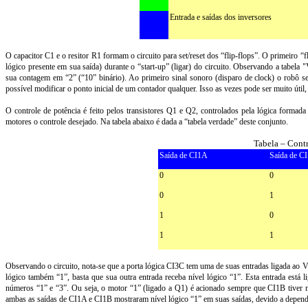
Entrada e saídas dos inversores
O capacitor C1 e o resitor R1 formam o circuito para set/reset dos “flip-flops”. O primeiro “
lógico presente em sua saída) durante o “start-up” (ligar) do circuito. Observando a tabela "
sua contagem em “2” (“10” binário). Ao primeiro sinal sonoro (disparo de clock) o robô se
possível modificar o ponto inicial de um contador qualquer. Isso as vezes pode ser muito útil
O controle de potência é feito pelos transistores Q1 e Q2, controlados pela lógica formad
motores o controle desejado. Na tabela abaixo é dada a “tabela verdade” deste conjunto.
Tabela – Cont
Saída de CI1A
Saída de C
0
0
0
1
1
0
1
1
Observando o circuito, nota-se que a porta lógica CI3C tem uma de suas entradas ligada ao V
lógico também “1”, basta que sua outra entrada receba nível lógico “1”. Esta entrada está 
números “1” e “3”. Ou seja, o motor “1” (ligado a Q1) é acionado sempre que CI1B tiver n
ambas as saídas de CI1A e CI1B mostraram nível lógico “1” em suas saídas, devido a depen