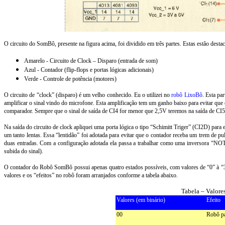
O circuito do SomBô, presente na figura acima, foi dividido em três partes. Estas estão destac
Amarelo - Circuito de Clock – Disparo (entrada de som)
Azul - Contador (flip-flops e portas lógicas adicionais)
Verde - Controle de potência (motores)
O circuito de “clock” (disparo) é um velho conhecido. Eu o utilizei no
robô LixoBô
. Esta pa
amplificar o sinal vindo do microfone. Esta amplificação tem um ganho baixo para evitar qu
comparador. Sempre que o sinal de saída de CI4 for menor que 2,5V teremos na saída de CI5
Na saída do circuito de clock apliquei uma porta lógica o tipo “Schimitt Triger” (CI2D) para e
um tanto lentas. Essa “lentidão” foi adotada para evitar que o contador receba um trem de
duas entradas. Com a configuração adotada ela passa a trabalhar como uma inversora “NOT”
subida do sinal).
O contador do Robô SomBô possui apenas quatro estados possíveis, com valores de “0” à “3”
valores e os “efeitos” no robô foram arranjados conforme a tabela abaixo.
Tabela – Valores
Valores (em binário)
Efeito
00
Robô p