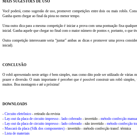
MAIS SUGESTÕES DE USO
Você poderá, como sugestão de uso, promover competições entre dois ou mais robôs. Constr
Ganha quem chegar ao final da pista no menor tempo.
Uma outra dica para a mesma competição é iniciar a prova com uma pontuação fixa qualquer
inicial. Ganha aquele que chegar no final com o maior número de pontos e, portanto, o que t
Outra competição interessante seria “juntar” ambas as dicas e promover uma prova consi
inicial).
CONCLUSÃO
O robô apresentado neste artigo é bem simples, mas como dito pode ser utilizado de várias m
prazer e diversão. O mais importante é perceber que é possível construir um robô simples, 
muitos. Boa montagem e até a próxima!
DOWNLOADS
-
Circuito eletrônico
- retirado da revista
-
Lay-out da placa de circuito impresso - lado cobreado
- invertido -
método confecção manua
-
Lay-out da placa de circuito impresso - lado cobreado
- não invertido -
método confecção tra
-
Mascará da placa (Silk dos componentes)
- invertido -
método confecção transf. térmica
-
Lista de materiais