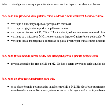
Abaixo listo algumas dicas que poderão ajudar caso você se depare com algum problema:
Meu robô não funciona. Bato palmas, estalo os dedos e nada acontece! Ele não se mexe!
verifique a alimentação (pilhas e posição das mesmas).
verifique a ligação dos suportes de pilha ao circuito.
verifique se não trocou CI1, CI2 e CI3 entre eles. Qualquer troca e o circuito não fun
verifique se o microfone MIC1 foi corretamente ligado (O microfone é polarizado! Ve
verifique toda a montagem e a confecção da placa. Procure por trilhas e ilhas desconec
Meu robô funciona mas parece doido, não anda para frente e gira no próprio eixo!
inverta a posição dos fios de M1 ou M2. Os fios a serem invertidos serão aqueles d
Meu robô ao girar faz o movimento para trás!
esse efeito é obtido pela troca das ligações entre M1 e M2. Ele não afeta o funcionam
negativo) de cada um. Neste caso, a traseira do seu robô agora será a frente, e a frente 