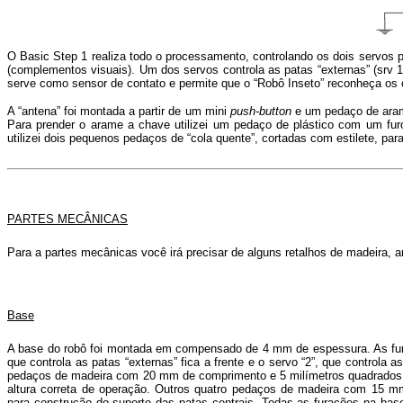
O Basic Step 1 realiza todo o processamento, controlando os dois servos p
(complementos visuais). Um dos servos controla as patas “externas” (srv 1) 
serve como sensor de contato e permite que o “Robô Inseto” reconheça os 
A “antena” foi montada a partir de um mini
push-button
e um pedaço de ara
Para prender o arame a chave utilizei um pedaço de plástico com um fu
utilizei dois pequenos pedaços de “cola quente”, cortadas com estilete, par
PARTES MECÂNICAS
Para a partes mecânicas você irá precisar de alguns retalhos de madeira, a
Base
A base do robô foi montada em compensado de 4 mm de espessura. As fur
que controla as patas “externas” fica a frente e o servo “2”, que controla a
pedaços de madeira com 20 mm de comprimento e 5 milímetros quadrados 
altura correta de operação. Outros quatro pedaços de madeira com 15 m
para construção do suporte das patas centrais. Todas as furações na ba