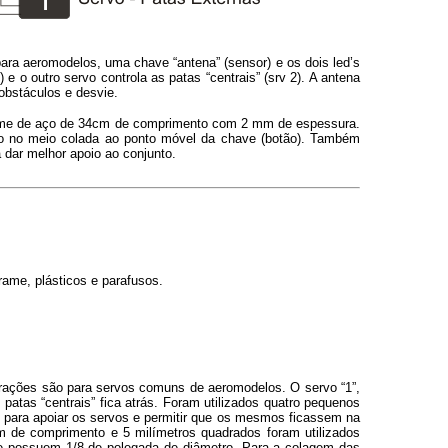
ara aeromodelos, uma chave “antena” (sensor) e os dois led’s
e o outro servo controla as patas “centrais” (srv 2). A antena
obstáculos e desvie.
me de aço de 34cm de comprimento com 2 mm de espessura.
ro no meio colada ao ponto móvel da chave (botão). Também
a dar melhor apoio ao conjunto.
rame, plásticos e parafusos.
ações são para servos comuns de aeromodelos. O servo “1”,
s patas “centrais” fica atrás. Foram utilizados quatro pequenos
para apoiar os servos e permitir que os mesmos ficassem na
m de comprimento e 5 milímetros quadrados foram utilizados
se possuem 1/8 de polegada de diâmetro. Para a colagem das