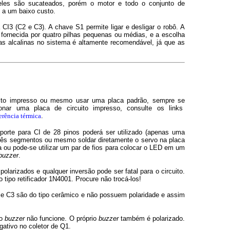
 eles são sucateados, porém o motor e todo o conjunto de
 a um baixo custo.
CI3 (C2 e C3). A chave S1 permite ligar e desligar o robô. A
 fornecida por quatro pilhas pequenas ou médias, e a escolha
s alcalinas no sistema é altamente recomendável, já que as
cuito impresso ou mesmo usar uma placa padrão, sempre se
nar uma placa de circuito impresso, consulte os links
erência térmica
.
rte para CI de 28 pinos poderá ser utilizado (apenas uma
 três segmentos ou mesmo soldar diretamente o servo na placa
ou pode-se utilizar um par de fios para colocar o LED em um
buzzer
.
larizados e qualquer inversão pode ser fatal para o circuito.
ipo retificador 1N4001. Procure não trocá-los!
2 e C3 são do tipo cerâmico e não possuem polaridade e assim
 o
buzzer
não funcione. O próprio
buzzer
também é polarizado.
ativo no coletor de Q1.