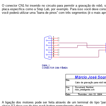
O conector CN1 foi inserido no circuito para permitir a gravação do robô
placa específica como a Step Lab, por exemplo. Para isso você deve const
você poderá utilizar uma “barra de pinos” com três segmentos (é o mais apr
A ligação dos motores pode ser feita através de um terminal do tipo “par
chave S2 deve ser do tipo
push-button
normalmente aberta.