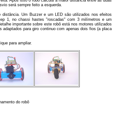
eita. Após isso o robô calcula a maior distância entre as duas
vio será sempre feito a esquerda.
distância. Um Buzzer e um LED são utilizados nos efeitos
Step 1, no chassi hastes "roscadas" com 3 milímetros e um
alhe importante sobre este robô está nos motores utilizados
s adaptados para giro continuo com apenas dois fios (a placa
que para ampliar.
namento do robô