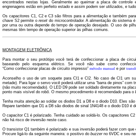
encontrados nestas lojas. Geralmente ao queimar a placa de controle
engrenagens estão em perfeito estado e assim podem ser utilizados, e tudo
Os capacitores C1, C2 e C3 são filtros para a alimentação e também para 
chave S2 permite o
reset
do microcontrolador. A alimentação do sistema é
por uma ou outra depende do tempo de operação desejado. O uso de pilha
mesmas têm tempo de operação superior às pilhas comuns.
MONTAGEM ELETRÔNICA
Para montar o seu protótipo você terá de confeccionar a placa de cir
baseando pelo esquema elétrico. Se você não sabe como confeccio
“Como confeccionar placas de circuito impresso”
método manual
e por
transf
Aconselho o uso de um soquete para CI1 e CI2. No caso de CI1 um supo
metade). Para ligar o servo você poderá utilizar uma “barra de pinos” com
(não muito recomendado). O LED D9 pode ser soldado diretamente na placa 
ponto mais visível do robô. O mesmo procedimento é recomendado para o
Tenha muita atenção ao soldar os diodos D1 a D8 e o diodo D10. Eles são po
Repare também que D1 a D8 são diodos de sinal 1N4148 e o diodo D10 é do t
O capacitor C1 é polarizado. Tenha cuidado ao soldá-lo. Os capacitores C
não há risco de inversão neste caso.
O transistor Q1 também é polarizado e sua inversão poderá fazer com que
Procure ligá-lo da seguinte maneira: o positivo do
buzzer
no 6VDC e seu neg