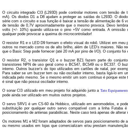
O circuito integrado CI3 (L293D) pode controlar motores com tensão de
mA). Os diodos D1 a D8 ajudam a proteger as saídas do L293D. O diodo D
série com o circuito e sua função é baixar a tensão de alimentação de 6 vo
de tensão de 0,7V aproximadamente que o mesmo provoca. Devo lembrar
volts (+/- 10%) quando utiliza-se o pino +5V como entrada. A omissão
qualquer pode provocar a queima do microcontrolador!
O resistor R1 e o LED D9 formam o efeito visual do robô. Utilizei em m
outros no mercado como os de alto brilho, além de LED’s maiores. Não r
que o Basic Step pode fornecer (até 20 mA por pino de I/O). O conjunto foi c
O resistor R2, o transistor Q1 e o buzzer BZ1 fazem parte do conjunto 
transistores NPN de uso geral como o BC547, BC549 ou o BC337. O buzze
interno. Outros buzzer’s do tipo utilizados em cartões de natal, por exem
Para saber se um buzzer tem ou não oscilador interno, basta ligá-lo em um 
indicada pelo mesmo. Se o mesmo emitir um som continuo é porque este 
é sinal que não possui oscilador interno.
O sonar CI3 utilizado em meu projeto foi adquirido junto a
Tato Equipamento
pode ainda ser utilizado em muitos outros projetos.
O servo SRV1 é um CS-60 da Hobbico, utilizado em aeromodelos, e pode 
substituição por qualquer outro servo compatível com a linha Futaba
posicionamento de antenas parabólicas. Neste caso terá apenas de altera
Os motores M1 e M2 foram adaptados de servos para posicionamento de an
ou mesmo usados em lojas que comercializam e/ou prestam manutenção n