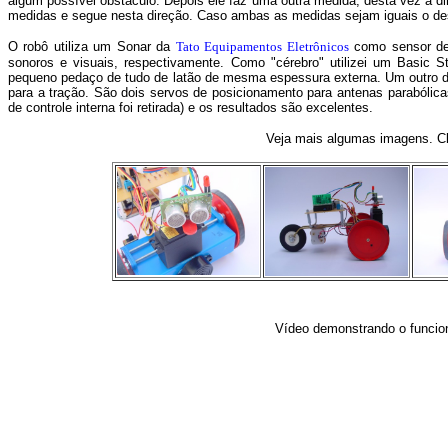
algum possível obstáculo. Depois ele faz uma outra medida, desta vez à dir
medidas e segue nesta direção. Caso ambas as medidas sejam iguais o des
O robô utiliza um Sonar da
Tato Equipamentos Eletrônicos
como sensor de 
sonoros e visuais, respectivamente. Como "cérebro" utilizei um Basic 
pequeno pedaço de tudo de latão de mesma espessura externa. Um outro det
para a tração. São dois servos de posicionamento para antenas parabólica
de controle interna foi retirada) e os resultados são excelentes.
Veja mais algumas imagens. Cli
Vídeo demonstrando o funcio