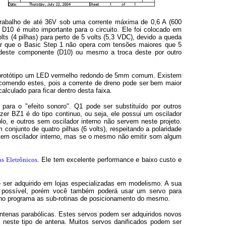
 trabalho de até 36V sob uma corrente máxima de 0,6 A (600
10 é muito importante para o circuito. Ele foi colocado em
lts (4 pilhas) para perto de 5 volts (5,3 VDC), devido a queda
 que o Basic Step 1 não opera com tensões maiores que 5
 deste componente (D10) ou mesmo a troca deste por outro
eu protótipo um LED vermelho redondo de 5mm comum. Existem
ecomendo estes, pois a corrente de dreno pode ser bem maior
alculado para ficar dentro desta faixa.
para o "efeito sonoro". Q1 pode ser substituído por outros
r BZ1 é do tipo continuo, ou seja, ele possui um oscilador
plo, e outros sem oscilador interno não servem neste projeto.
conjunto de quatro pilhas (6 volts), respeitando a polaridade
tem oscilador interno, mas se o mesmo não emitir som algum
s Eletrônicos
. Ele tem excelente performance e baixo custo e
ser adquirido em lojas especializadas em modelismo. A sua
 é possível, porém você também poderá usar um servo para
r no programa as sub-rotinas de posicionamento do mesmo.
tenas parabólicas. Estes servos podem ser adquiridos novos
este tipo de antena. Muitos servos danificados podem ser