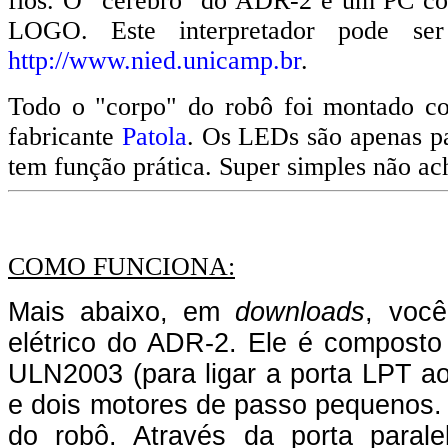
fios. O "cérebro" do ADR-2 é um PC c
LOGO. Este interpretador pode ser 
http://www.nied.unicamp.br
.
Todo o "corpo" do robô foi montado co
fabricante
Patola
. Os LEDs são apenas pa
tem função prática. Super simples não ac
COMO FUNCIONA:
Mais abaixo, em
downloads
, você
elétrico do ADR-2. Ele é composto
ULN2003 (para ligar a porta LPT ao
e dois motores de passo pequenos. 
do robô.
Através da porta paral