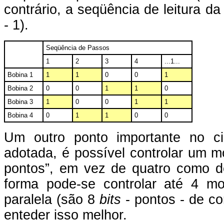
contrário, a seqüência de leitura da
- 1).
Seqüência de Passos
1
2
3
4
...1...
Bobina 1
1
1
0
0
1
Bobina 2
0
0
1
1
0
Bobina 3
1
0
0
1
1
Bobina 4
0
1
1
0
0
Um outro ponto importante no ci
adotada, é possível controlar um 
pontos”, em vez de quatro como d
forma pode-se controlar até 4 m
paralela (são 8
bits
- pontos - de con
enteder isso melhor.