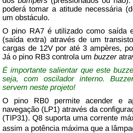
dos
bumpers
(pressionados ou não).
poderá tomar a atitude necessária (de
um obstáculo.
O pino RA7 é utilizado como saída e 
(saída extra) através de um transist
cargas de 12V por até 3 ampères
, p
Já o pino RB3 controla um
buzzer
atra
É importante salientar que este buzze
seja, com oscilador interno. Buzze
servem neste projeto!
O pino RB0 permite acender e ap
navegação (LP1) através da configur
(TIP31). Q8 suporta uma corrente máx
assim a potência máxima que a lâmpad