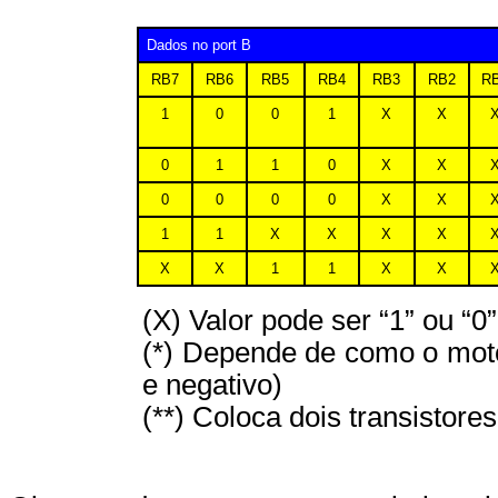
Dados no port B
RB7
RB6
RB5
RB4
RB3
RB2
R
1
0
0
1
X
X
0
1
1
0
X
X
0
0
0
0
X
X
1
1
X
X
X
X
X
X
1
1
X
X
(X) Valor pode ser “1” ou “0”
(*) Depende de como o motor 
e negativo)
(**) Coloca dois transistore