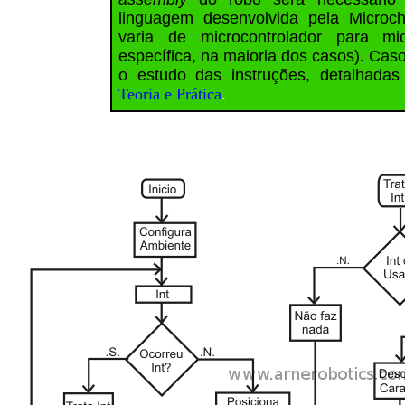
linguagem desenvolvida pela Microc
varia de microcontrolador para mi
específica, na maioria dos casos). Cas
o estudo das instruções, detalhada
Teoria e Prática
.