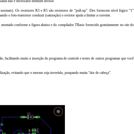
 saída não é necessário nenhum divisor.
 normais). Os resistores R3 e R5 são resistores de “pull-up”. Eles fornecem nível lógico “1”
ndo o foto-transistor conduzir (saturação) o resistor ajuda a limitar a corrente.
, montado conforme a figura abaixo e do compilador TBasic fornecido gratuitamente no site do
, facilitando muito a inserção do programa de controle e testes de outros programas que você
tilização, evitando que o mesmo seja invertido, poupando muita “dor de cabeça”.