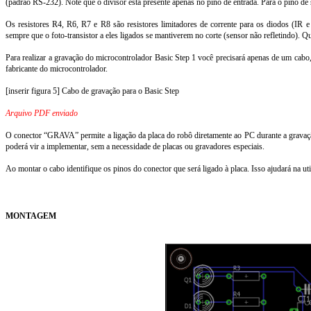
(padrão RS-232). Note que o divisor está presente apenas no pino de entrada. Para o pino de
Os resistores R4, R6, R7 e R8 são resistores limitadores de corrente para os diodos (IR e
sempre que o foto-transistor a eles ligados se mantiverem no corte (sensor não refletindo). Qua
Para realizar a gravação do microcontrolador Basic Step 1 você precisará apenas de um cabo
fabricante do microcontrolador.
[inserir figura 5] Cabo de gravação para o Basic Step
Arquivo PDF enviado
O conector “GRAVA” permite a ligação da placa do robô diretamente ao PC durante a gravação
poderá vir a implementar, sem a necessidade de placas ou gravadores especiais.
Ao montar o cabo identifique os pinos do conector que será ligado à placa. Isso ajudará na u
MONTAGEM