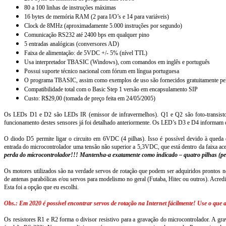
80 a 100 linhas de instruções máximas
16 bytes de memória RAM (2 para I/O’s e 14 para variáveis)
Clock de 8MHz (aproximadamente 5.000 instruções por segundo)
Comunicação RS232 até 2400 bps em qualquer pino
5 entradas analógicas (conversores AD)
Faixa de alimentação: de 5VDC +/- 5% (nível TTL)
Usa interpretador TBASIC (Windows), com comandos em inglês e português
Possui suporte técnico nacional com fórum em língua portuguesa
O programa TBASIC, assim como exemplos de uso são fornecidos gratuitamente pel
Compatibilidade total com o Basic Step 1 versão em encapsulamento SIP
Custo: R$29,00 (tomada de preço feita em 24/05/2005)
Os LEDs D1 e D2 são LEDs IR (emissor de infravermelhos). Q1 e Q2 são foto-transisto
funcionamento destes sensores já foi detalhado anteriormente. Os LED’s D3 e D4 informam q
O diodo D5 permite ligar o circuito em 6VDC (4 pilhas). Isso é possível devido à que
entrada do microcontrolador uma tensão não superior a 5,3VDC, que está dentro da faixa ac
perda do microcontrolador!!! Mantenha-a exatamente como indicado – quatro pilhas (peq
Os motores utilizados são na verdade servos de rotação que podem ser adquiridos prontos 
de antenas parabólicas e/ou servos para modelismo no geral (Futaba, Hitec ou outros). Acredit
Esta foi a opção que eu escolhi.
Obs.: Em 2020 é possível encontrar servos de rotação na Internet fácilmente! Use o que
Os resistores R1 e R2 forma o divisor resistivo para a gravação do microcontrolador. A gra