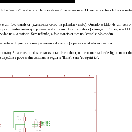
 linha “escura” no chão com largura de até 25 mm máximos. O contraste entre a linha e o resto
) e um foto-transistor (exatamente como na primeira versão). Quando o LED de um sensor
os pelo foto-transistor que passa a receber o sinal IR e a conduzir (saturação). Porém, se o LED
rvidos na sua maioria. Sem reflexão, o foto-transistor fica no “corte” e não conduz.
ta o estado do pino (e conseqüentemente do sensor) e passa a controlar os motores.
rotação). Se apenas um dos sensores parar de conduzir, o microcontrolador desliga o motor do
rajetória e pode assim continuar a seguir a “linha”, sem “
atropelá-la
”.