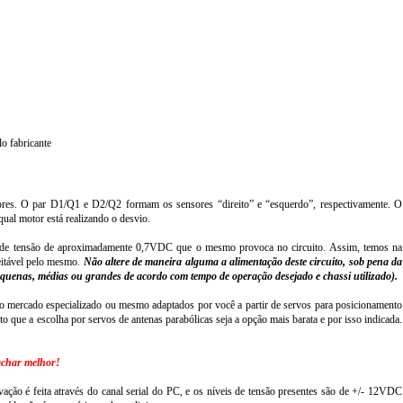
o fabricante
res. O par D1/Q1 e D2/Q2 formam os sensores “direito” e “esquerdo”, respectivamente. O
ual motor está realizando o desvio.
da de tensão de aproximadamente 0,7VDC que o mesmo provoca no circuito. Assim, temos na
eitável pelo mesmo.
Não altere de maneira alguma a alimentação deste circuito, sob pena da
uenas, médias ou grandes de acordo com tempo de operação desejado e chassi utilizado).
no mercado especializado ou mesmo adaptados por você a partir de servos para posicionamento
o que a escolha por servos de antenas parabólicas seja a opção mais barata e por isso indicada.
 achar melhor!
vação é feita através do canal serial do PC, e os níveis de tensão presentes são de +/- 12VDC