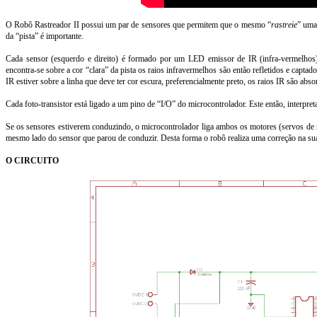
O Robô Rastreador II possui um par de sensores que permitem que o mesmo “
rastreie
” uma
da “pista” é importante.
Cada sensor (esquerdo e direito) é formado por um LED emissor de IR (infra-vermelhos
encontra-se sobre a cor “clara” da pista os raios infravermelhos são então refletidos e captad
IR estiver sobre a linha que deve ter cor escura, preferencialmente preto, os raios IR são abso
Cada foto-transistor está ligado a um pino de “I/O” do microcontrolador. Este então, interpre
Se os sensores estiverem conduzindo, o microcontrolador liga ambos os motores (servos de 
mesmo lado do sensor que parou de conduzir. Desta forma o robô realiza uma correção na sua t
O CIRCUITO