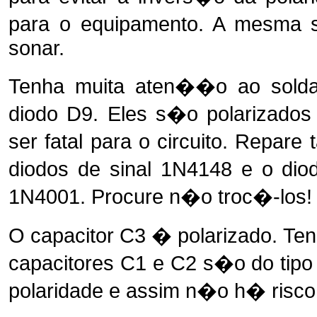
para o equipamento. A mesma 
sonar.
Tenha muita aten��o ao solda
diodo D9. Eles s�o polarizados
ser fatal para o circuito. Rep
diodos de sinal 1N4148 e o diod
1N4001. Procure n�o troc�-los!
O capacitor C3 � polarizado. Te
capacitores C1 e C2 s�o do ti
polaridade e assim n�o h� risco