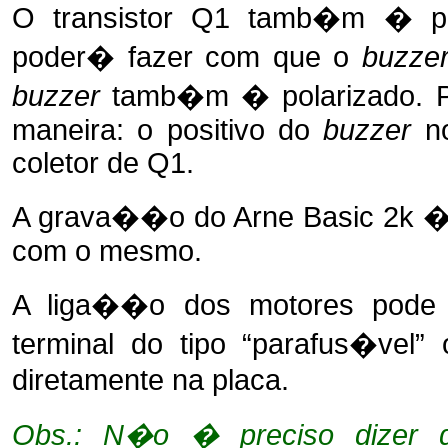
O transistor Q1 tamb�m � po
poder� fazer com que o
buzze
buzzer
tamb�m � polarizado. Pr
maneira: o positivo do
buzzer
no
coletor de Q1.
A grava��o do Arne Basic 2k � 
com o mesmo.
A liga��o dos motores pode 
terminal do tipo “parafus�vel”
diretamente na placa.
Obs.: N�o � preciso dizer