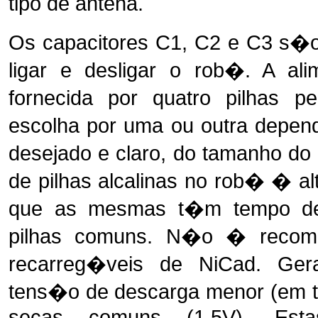
tipo de antena.
Os capacitores C1, C2 e C3 s�o 
ligar e desligar o rob�. A a
fornecida por quatro pilhas 
escolha por uma ou outra depe
desejado e claro, do tamanho do
de pilhas alcalinas no rob� � 
que as mesmas t�m tempo d
pilhas comuns. N�o � recom
recarreg�veis de NiCad. Gera
tens�o de descarga menor (em to
secas comuns (1.5V). Esta