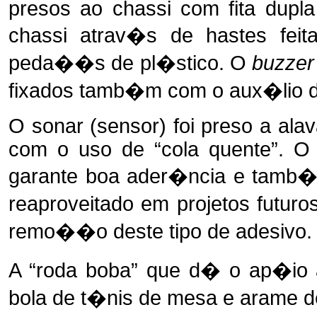
presos ao chassi com fita dupl
chassi atrav�s de hastes fei
peda��s de pl�stico. O
buzze
fixados tamb�m com o aux�lio de 
O sonar (sensor) foi preso a alav
com o uso de “cola quente”. O 
garante boa ader�ncia e tamb
reaproveitado em projetos futur
remo��o deste tipo de adesivo.
A “roda boba” que d� o ap�io 
bola de t�nis de mesa e arame d