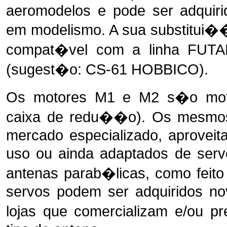
aeromodelos e pode ser adquiri
em modelismo. A sua substitui��
compat�vel com a linha FU
(sugest�o: CS-61 HOBBICO).
Os motores M1 e M2 s�o moto
caixa de redu��o). Os mesmos
mercado especializado, aproveit
uso ou ainda adaptados de serv
antenas parab�licas, como feito
servos podem ser adquiridos 
lojas que comercializam e/ou 