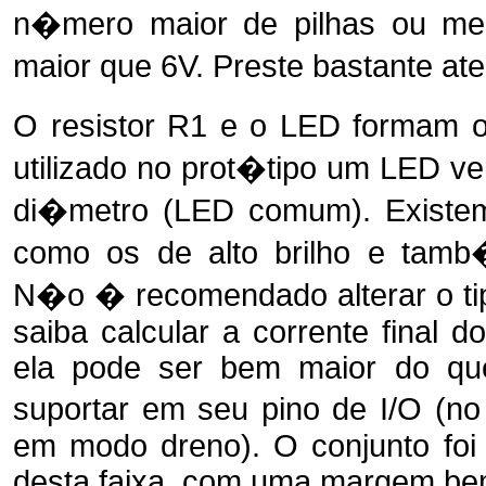
n�mero maior de pilhas ou me
maior que 6V. Preste bastante at
O resistor R1 e o LED formam o 
utilizado no prot�tipo um LED 
di�metro (LED comum). Existem
como os de alto brilho e tam
N�o � recomendado alterar o t
saiba calcular a corrente final
ela pode ser bem maior do que
suportar em seu pino de I/O (n
em modo dreno). O conjunto foi 
desta faixa, com uma margem be