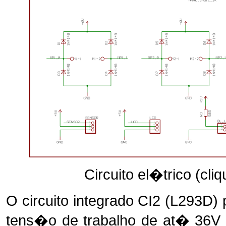
Circuito el�trico (cli
O circuito integrado CI2 (L293D)
tens�o de trabalho de at� 36V