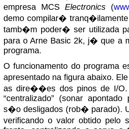
empresa MCS
Electronics
(
www
demo compilar� tranq�ilamente 
tamb�m poder� ser utilizada pa
para o Arne Basic 2k, j� que 
programa.
O funcionamento do programa es
apresentado na figura abaixo. Ele 
as dire��es dos pinos de I/O.
“centralizado” (sonar apontado
s�o desligados (rob� parado). 
verificando o valor obtido pel