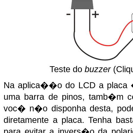
Teste do
buzzer
(Cliq
Na aplica��o do LCD a placa 
uma barra de pinos, tamb�m c
voc� n�o disponha desta, pode
diretamente a placa. Tenha ba
para evitar a invers�o da polari