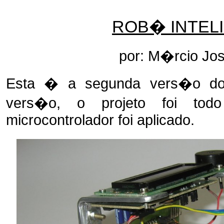
ROB� INTELI
por: M�rcio Jo
Esta � a segunda vers�o do 
vers�o, o projeto foi to
microcontrolador foi aplicado.