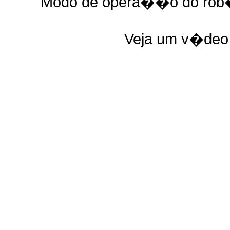
Modo de opera��o do rob� 
Veja um v�deo