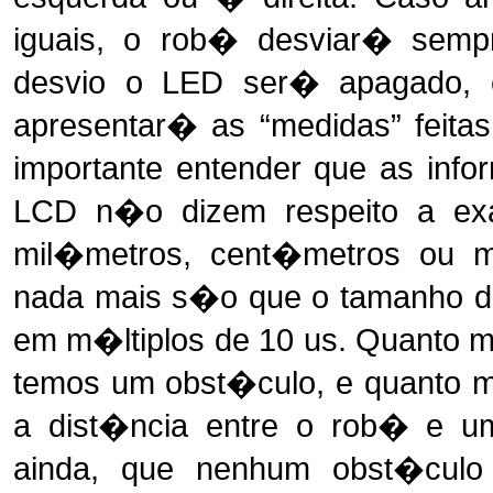
iguais, o rob� desviar� semp
desvio o LED ser� apagado,
apresentar� as “medidas” feitas
importante entender que as in
LCD n�o dizem respeito a e
mil�metros, cent�metros ou m
nada mais s�o que o tamanho do
em m�ltiplos de 10 us. Quanto m
temos um obst�culo, e quanto ma
a dist�ncia entre o rob� e u
ainda, que nenhum obst�culo 