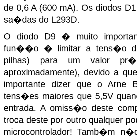
de 0,6 A (600 mA). Os diodos D1
sa�das do L293D.
O diodo D9 � muito important
fun��o � limitar a tens�o 
pilhas) para um valor p
aproximadamente), devido a qu
importante dizer que o Arne
tens�es maiores que 5,5V quan
entrada. A omiss�o deste com
troca deste por outro qualquer 
microcontrolador! Tamb�m n�o