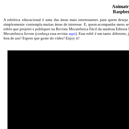
Animatr
Raspber
A robótica educacional é uma das áreas mais interessantes para quem deseja a
simplesmente contempla muitas áreas de interesse. E, quem acompanha meus artig
robôs que projetei e publiquei na Revista Mecatrônica Fácil da saudosa Editora 
Mecatrônica Jovem (conheça essa revista
aqui
). Esse robô é um tanto diferente
fora de uso! Espero que goste do vídeo! Enjoy it!