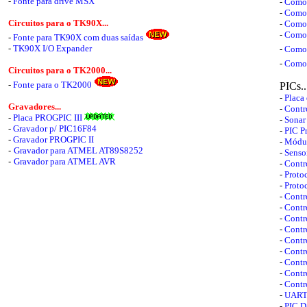
-
Fonte para drive MSX
-
Como 
-
Como 
Circuitos para o TK90X...
-
Como 
-
Como 
-
Fonte para TK90X com duas saídas
-
TK90X I/O Expander
-
Como 
-
Como 
Circuitos para o TK2000...
-
Fonte para o TK2000
PICs..
-
Placa
Gravadores...
-
Contr
-
Placa PROGPIC III
-
Sonar
-
Gravador p/ PIC16F84
-
PIC Pr
-
Gravador PROGPIC II
-
Módul
-
Gravador para ATMEL AT89S8252
-
Senso
-
Gravador para ATMEL AVR
-
Contr
-
Proto
-
Proto
-
Contr
-
Contr
-
Contr
-
Contr
-
Contr
-
Contr
-
Contr
-
Contr
-
Contr
-
UART 
-
PIC D