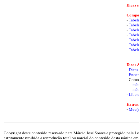
Dicas s
Compon
-
Tabel
-
Tabel
-
Tabel
-
Tabel
-
Tabel
-
Tabel
-
Tabela
Dicas 
-
Dicas
-
Encon
- Como 
-
mét
-
mét
-
Liber
Extras.
-
Meu(s)
Copyright deste conteúdo reservado para Márcio José Soares e protegido pela Lei
estritamente proibida a reprodução total ou parcial do conteúdo desta página em 