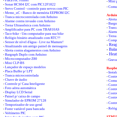
-
Placa PIC Printer
-
Mini 
-
Sonar HCS04 I2C com PIC12F1822
-
Comun
-
Servo Control - controle para servos com PIC
-
Memo_uC - Banco de memória EEPROM I2C
Arduino
-
Tranca microcontrolada com Arduino
-
Alert
Alarme contra invasão com Arduino
-
-
Bargr
-
Trena Ultrassônica com Arduino
-
Tranc
-
Amplificador para PC com TBA810AS
Alarm
-
-
Taco-bike - Um computador para sua bike
-
Trena
-
Relógio binário atualizado com RTC!!!
-
Compi
-
Sensor de nível d'água - Live na Mamute!
-
Reap
-
Atualizando um antigo painel de mensagens
-
Bala
-
Alerta contra alagamentos com Arduino
-
Heat
-
Bargraph Duplo com Arduino
-
Microcomputador Z80
-
Grava
-
Mini CLP-BS
-
Lançador de espaço modelos
Raspber
-
Placa Buffer p/ LPT
-
Insta
-
Tranca microcontrolada
-
Contr
-
Chave de áudio
-
Comun
-
Controle p/ Casa Inteligente
-
Contr
-
Foto aérea automática
-
Contr
-
Display LCD Serial
-
Contr
-
Painel p/ caixa de campo
-
Contr
-
Simulador de EPROM 27128
-
Contr
-
Temporizador de uso geral
-
Relóg
-
Fonte variável para bancada
-
Voltímetro PIC
STM32.