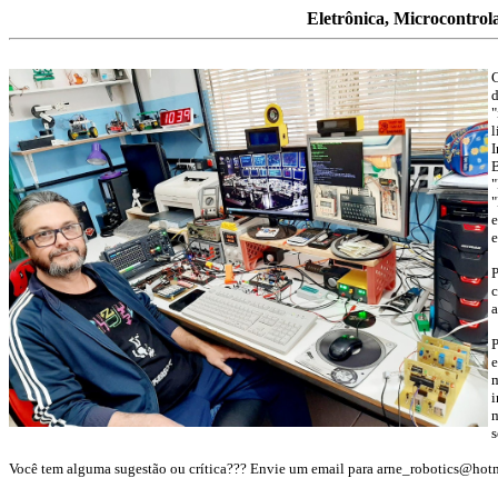
Eletrônica, Microcontrol
C
"
l
I
B
"
e
e
P
a
e
m
s
Você tem alguma sugestão ou crítica???
Envie um email para arne_robotics@hot