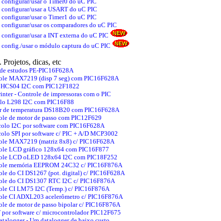
configurar/usar o Timer0 do uC PIC
configurar/usar a USART do uC PIC
configurar/usar o Timer1 do uC PIC
configurar/usar os comparadores do uC PIC
configurar/usar a INT externa do uC PIC
config./usar o módulo captura do uC PIC
. Projetos, dicas, etc
 de estudos PE-PIC16F628A
ole MAX7219 (disp 7 seg) com PIC16F628A
 HCS04 I2C com PIC12F1822
inter - Controle de impressoras com o PIC
o L298 I2C com PIC16F88
r de temperatura DS18B20 com PIC16F628A
ole de motor de passo com PIC12F629
colo I2C por software com PIC16F628A
colo SPI por software c/ PIC + A/D MCP3002
ole MAX7219 (matriz 8x8) c/ PIC16F628A
ole LCD gráfico 128x64 com PIC16F877
ole LCD oLED 128x64 I2C com PIC18F252
ole memória EEPROM 24C32 c/ PIC16F876A
ole do CI DS1267 (pot. digital) c/ PIC16F628A
ole do CI DS1307 RTC I2C c/ PIC16F876A
ole CI LM75 I2C (Temp.) c/ PIC16F876A
ole CI ADXL203 acelerômetro c/ PIC16F876A
ole de motor de passo bipolar c/ PIC16F876A
por software c/ microcontrolador PIC12F675
atalogger - Um datalogger de baixo custo