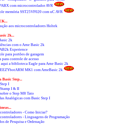
PABX com microcontrolador AVR
ole memória SST25VF020 com uC AVR
K...
dução aos microcontroladores Holtek
sic 2k...
Basic 2k
iências com o Arne Basic 2k
 AB2k Experience
ole para portões de garagem
 para controle de acesso
 aqui a biblioteca Eagle para Arne Basic 2k
 EEZYbotARM MK1 com ArneBasic 2k
 Basic Step...
Step I
Stamp I & II
 sobre o Step M8 Tato
as Analógicas com Basic Step I
neas...
controladores - Como Iniciar?
controladores - Linguagens de Programação
os de Pesquisa e Ordenação