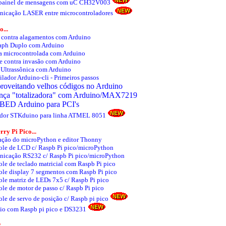
painel de mensagens com uC CH32V003
icação LASER entre microcontroladores
...
a contra alagamentos com Arduino
aph Duplo com Arduino
a microcontrolada com Arduino
e contra invasão com Arduino
 Ultrassônica com Arduino
lador Arduino-cli - Primeiros passos
roveitando velhos códigos no Arduino
nça "totalizadora" com Arduino/MAX7219
BED Arduino para PCI's
dor STKduino para linha ATMEL 8051
ry Pi Pico...
lação do microPython e editor Thonny
ole de LCD c/ Raspb Pi pico/microPython
icação RS232 c/ Raspb Pi pico/microPython
ole de teclado matricial com Raspb Pi pico
ole display 7 segmentos com Raspb Pi pico
ole matriz de LEDs 7x5 c/ Raspb Pi pico
ole de motor de passo c/ Raspb Pi pico
ole de servo de posição c/ Raspb pi pico
io com Raspb pi pico e DS3231
..