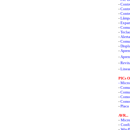
-
Contr
-
Contr
-
Contr
-
Lâmpa
-
Expan
-
Comun
-
Teclad
-
Alert
-
Comun
-
Displ
-
Aprend
-
Apren
-
Revit
-
Linea
PICs Ol
- Micro
-
Comun
-
Comu
-
Como 
-
Como 
-
Placa
AVR...
-
Micro
-
Confi
-
WinAV