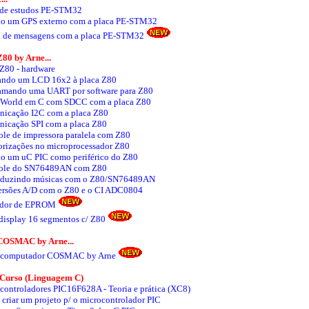
 de estudos PE-STM32
o um GPS externo com a placa PE-STM32
l de mensagens com a placa PE-STM32
80 by Arne...
 Z80 - hardware
ando um LCD 16x2 à placa Z80
amando uma UART por software para Z80
 World em C com SDCC com a placa Z80
icação I2C com a placa Z80
icação SPI com a placa Z80
ole de impressora paralela com Z80
rizações no microprocessador Z80
o um uC PIC como periférico do Z80
ole do SN76489AN com Z80
duzindo músicas com o Z80/SN76489AN
rsões A/D com o Z80 e o CI ADC0804
ador de EPROM
 display 16 segmentos c/ Z80
COSMAC by Arne...
ocomputador COSMAC by Arne
. Curso (Linguagem C)
controladores PIC16F628A - Teoria e prática (XC8)
criar um projeto p/ o microcontrolador PIC