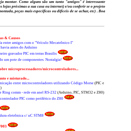
eja montar
Como alguns são um tanto "antigos" é interessante
.
s lojas próximas a sua casa ou internet) e/ou conferir se o projeto
ntada, peças mais específicas ou difíceis de se achar, etc)
. Boa
ias & Causos
da entre amigos com o "Veículo Mecatrônico I"
 havia antes do Arduino
eiro gravador PIC em terras Brasilis
do um pote de componentes. Nostalgia!
sobre microprocessadores/microcontroladores...
nto e misturado...
icação entre microcontroladores utilizando Código Morse
(PIC e
)
e Ring comm - rede em anel RS-232
(Arduino, PIC, STM32 e Z80)
controlador PIC como periférico do Z80
dura eletrônica c/ uC STM8
V003