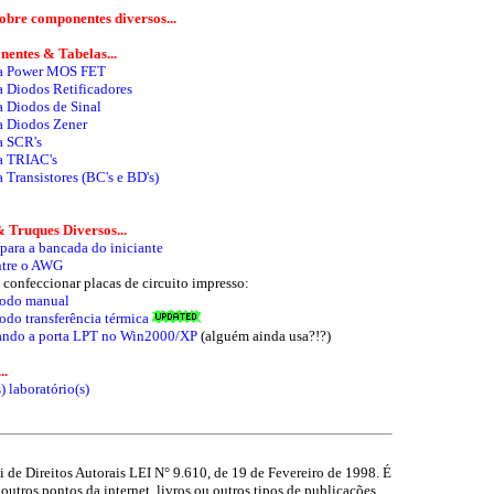
obre componentes diversos...
entes & Tabelas...
a Power MOS FET
a Diodos Retificadores
a Diodos de Sinal
a Diodos Zener
a SCR's
a TRIAC's
 Transistores (BC's e BD's)
& Truques Diversos...
 para a bancada do iniciante
tre o AWG
confeccionar placas de circuito impresso:
odo manual
odo transferência térmica
ando a porta LPT no Win2000/XP
(alguém ainda usa?!?)
..
 laboratório(s)
 de Direitos Autorais LEI N° 9.610, de 19 de Fevereiro de 1998. É
outros pontos da internet, livros ou outros tipos de publicações