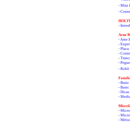
-
Mini 
-
Contr
HOLTE
-
Intro
Arne Ba
-
Arne 
-
Exper
-
Placa
-
Contr
-
Tranca
-
Pegue
-
Robô
Família
-
Basic 
-
Basic 
-
Dicas
-
Medid
Miscelâ
-
Micro
-
Micro
-
Métod