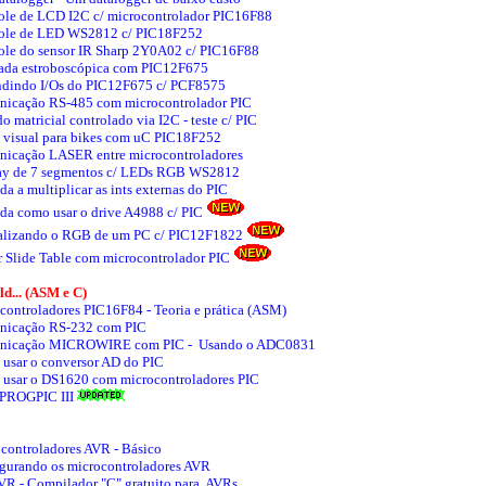
ole de LCD I2C c/ microcontrolador PIC16F88
ole de LED WS2812 c/ PIC18F252
ole do sensor IR Sharp 2Y0A02 c/ PIC16F88
da estroboscópica com PIC12F675
dindo I/Os do PIC12F675 c/ PCF8575
icação RS-485 com microcontrolador PIC
o matricial controlado via I2C - teste c/ PIC
a visual para bikes com uC PIC18F252
icação LASER entre microcontroladores
ay de 7 segmentos c/ LEDs RGB WS2812
a a multiplicar as ints externas do PIC
da como usar o drive A4988 c/ PIC
alizando o RGB de um PC c/ PIC12F1822
r Slide Table com microcontrolador PIC
d... (ASM e C)
controladores PIC16F84 - Teoria e prática (ASM)
icação RS-232 com PIC
nicação MICROWIRE com PIC - Usando o ADC0831
usar o conversor AD do PIC
usar o DS1620 com microcontroladores PIC
 PROGPIC III
controladores AVR - Básico
gurando os microcontroladores AVR
R - Compilador "C" gratuito para AVRs