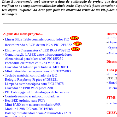
Dica: Eu recomendo você observar a data de publicação do projeto que des
verificar se os componentes utilizados ainda estão disponíveis (basta consultar a
tem algum "suporte" do Arne (que pode vir através da venda de um kit, placa mo
montagem!
Alguns dos meus projetos...
Histór
-
Corri
-
Linear Slide Table com microcontrolador PIC
-
O que
-
Revitalizando o RGB de um PC c/ PIC12F1822
-
O prim
-
Display de 7 segmentos c/ LED RGB WS2812
-
Abrin
-
Comunicação LASER entre microcontroladores
-
Alerta visual para bikes c/ uC PIC18F252
Dicas 
-
Fechadura eletrônica c/ uC STM8S103
-
Gravador STKduino para linha ATMEL 8051
Tudo ju
-
Mini painel de mensagens com uC CH32V003
-
Comun
-
Teclado matricial controlado via I2C
STM32
-
Relógio Raspberry Pi pico c/ DS3231
-
Simpl
-
Lâmpada estroboscópica com PIC12F675
-
Gravador de EPROM c/ placa Z80
-
Micro
-
PIC Datalogger - Um datalogger de baixo custo
-
Controle remoto s/ microcontroladores
STM8
-
HeatBED Arduino para PCI's
-
Fecha
-
Mini PABX com microcontrolador AVR
-
Módulo L298 I2C com PIC16F88
CH32
-
Balança "totalizadora" com Arduino/Max7219