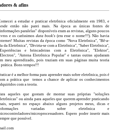
adores & afins
omecei a estudar e praticar eletrônica
oficialmente
em 1983, e
desde então não parei mais. Na época as únicas fontes de
informações paralelas" disponíveis eram as revistas, alguns poucos
ivros e os caríssimos
data book's
(era esse o nome!!!). Não havia
nternet! Muitas revistas da época como "Nova Eletrônica", "Bê-a-
a da Eletrônica", "Divirta-se com a Eletrônica", "Saber Eletrônica",
"Experiências e brincadeiras com a Eletrônica", "Elektor",
Electron", "Antena Eletrônica Popular" e tantas outras ajudaram
m meu aprendizado, pois traziam em suas páginas muita teoria
 prática. Bons tempos!!!
raticar é a melhor forma para aprender mais sobre eletrônica, pois é
com a prática que temos a chance de aplicar os conhecimentos
dquiridos com a teoria.
Para aqueles que gostam de montar suas próprias "soluções
letrônicas" ou ainda para aqueles que querem aprender praticando
mais, separei no espaço abaixo alguns projetos meus, dicas e
informações variadas sobre eletrônica e
icrocontroladores/microprocessadores. Espero poder inserir mais
empre que possível.
mail.com