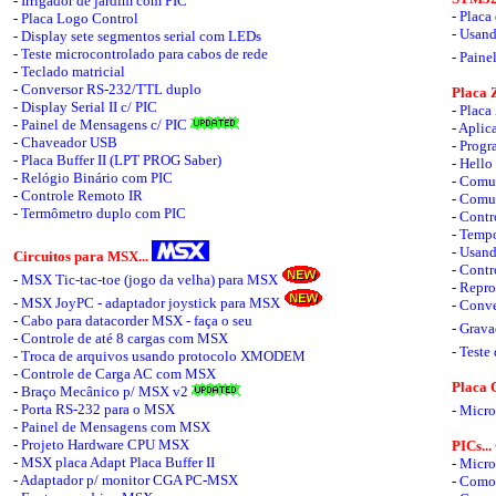
-
Irrigador de jardim com PIC
-
Placa
-
Placa Logo Control
-
Usand
-
Display sete segmentos serial com LEDs
-
Teste microcontrolado para cabos de rede
-
Paine
-
Teclado matricial
-
Conversor RS-232/TTL duplo
Placa Z
-
Display Serial II c/ PIC
-
Placa
-
Painel de Mensagens c/ PIC
-
Aplic
-
Chaveador USB
-
Progr
-
Placa Buffer II (LPT PROG Saber)
-
Hello
-
Relógio Binário com PIC
-
Comun
-
Controle Remoto IR
-
Comun
-
Termômetro duplo com PIC
-
Contr
-
Tempo
-
Usand
Circuitos para MSX...
-
Contr
-
MSX Tic-tac-toe (jogo da velha) para MSX
-
Repro
-
MSX JoyPC - adaptador joystick para MSX
-
Conve
-
Cabo para datacorder MSX - faça o seu
-
Grav
-
Controle de até 8 cargas com MSX
-
Teste
-
Troca de arquivos usando protocolo XMODEM
-
Controle de Carga AC com MSX
Placa 
-
Braço Mecânico p/ MSX v2
-
Porta RS-232 para o MSX
-
Micr
-
Painel de Mensagens com MSX
-
Projeto Hardware CPU MSX
PICs..
-
MSX placa Adapt Placa Buffer II
-
Micro
-
Adaptador p/ monitor CGA PC-MSX
-
Como 