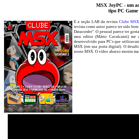
MSX JoyPC - um ada
tipo PC Game
E a seção LAB da revista
Clube MS
revista como autor parece ter sido be
Datacorder". O pessoal parece ter gosta
meu editor (Mário Cavalcanti) me d
desenvolvido para PC's que utilizav
MSX (em sua porta digital). O desafio
nosso MSX. O vídeo abaixo mostra mai