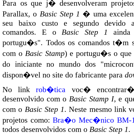
Para os que j� desenvolveram projeto
Parallax, o
Basic Step 1
� uma excelente
seu baixo custo e segundo devido a
comandos. E o
Basic Step 1
ainda 
portugu�s". Todos os comandos t�m s
com o
Basic Stamp
) e portugu�s o que 
do iniciante no mundo dos "microcon
dispon�vel no site do fabricante para
do
No link
rob�tica
voc� encontrar
desenvolvido com o
Basic Stamp I
, e q
com o
Basic Step 1
. Neste mesmo link
projetos como:
Bra�o Mec�nico BM-
todos desenvolvidos com o
Basic Step 1
.