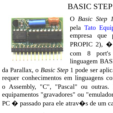
BASIC STEP
O
Basic Step 
pela
Tato Equi
empresa que 
PROPIC 2), � 
com 8 port'
linguagem BAS
da Parallax, o
Basic Step
1 pode ser apli
requer conhecimentos em linguagens c
o Assembly, "C", "Pascal" ou outras
equipamentos "gravadores" ou "emulado
PC � passado para ele atrav�s de um ca