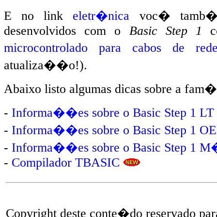
E no link
eletr�nica
voc� tamb�m 
desenvolvidos com o
Basic Step 1
microcontrolado para cabos de red
atualiza��o!)
.
Abaixo listo algumas dicas sobre a fam�
-
Informa��es sobre o Basic Step 1 LT
-
Informa��es sobre o Basic Step 1 O
-
Informa��es sobre o Basic Step 1 M
-
Compilador TBASIC
Copyright deste conte�do reservado pa