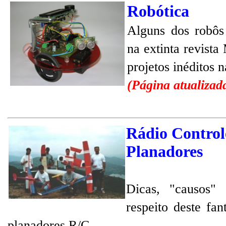
Robótica
Alguns dos robôs
na extinta revista
projetos
inéditos n
(Página atualizad
Rádio Control
Planadores
Dicas, "causos"
respeito deste fa
planadores R/C.