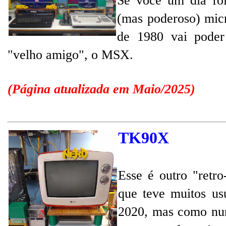
Se você um dia
fo
(mas poderoso) mic
de 1980 vai poder
"velho amigo", o MSX.
(Página atualizada em Maio/2025)
TK90X
Esse é outro "retr
que teve muitos u
2020, mas como nun