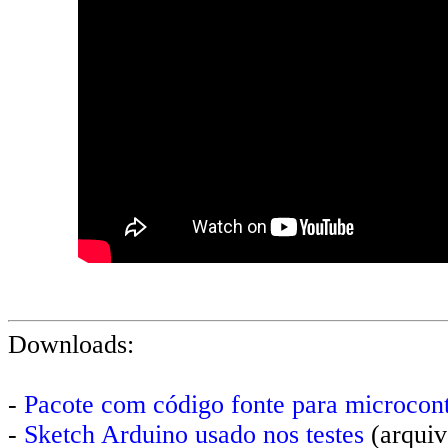
Downloads:
-
Pacote com código fonte para microcon
-
Sketch Arduino usado nos testes
(arqui