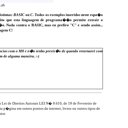
Lab
stintas:
BASIC
ou
C
. Todos os exemplos inseridos neste espa�o
edito que esta linguagem de programa��o permite extrair o
. Nada contra o BASIC, mas eu prefiro "C" e sendo assim...
uagem C!
i�ncias com o M8 e n�o tenho previs�o de quando retornarei com
m de alguma maneira. :-)
Lei de Direitos Autorais LEI N� 9.610, de 19 de Fevereiro de
 p�gina em outros pontos da internet, livros ou outros tipos de
tor.