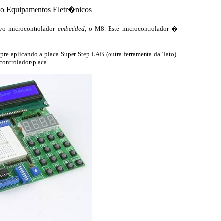
ato Equipamentos Eletr�nicos
o microcontrolador
embedded
, o M8. Este microcontrolador �
.
re aplicando a placa Super Step LAB (outra ferramenta da Tato).
controlador/placa.