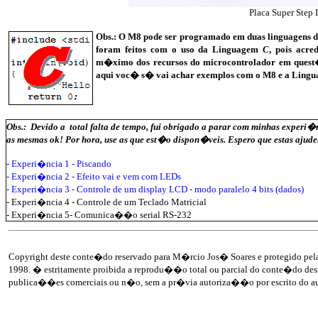
Placa Super Step 
Obs.: O M8 pode ser programado em duas linguagens di
foram feitos com o uso da Linguagem
C
, pois acr
m�ximo dos recursos do microcontrolador em quest�o
aqui voc� s� vai achar exemplos com o M8 e a Ling
Obs.: Devido a total falta de tempo, fui obrigado a parar com minhas exper
as mesmas ok! Por hora, use as que est�o dispon�veis. Espero que estas ajude
- Experi�ncia 1 - Piscando
- Experi�ncia 2 - Efeito vai e vem com LEDs
- Experi�ncia 3 - Controle de um display LCD - modo paralelo 4 bits (dados)
- Experi�ncia 4 - Controle de um Teclado Matricial
- Experi�ncia 5- Comunica��o serial RS-232
Copyright deste conte�do reservado para M�rcio Jos� Soares e protegido pela 
1998. � estritamente proibida a reprodu��o total ou parcial do conte�do desta
publica��es comerciais ou n�o, sem a pr�via autoriza��o por escrito do au