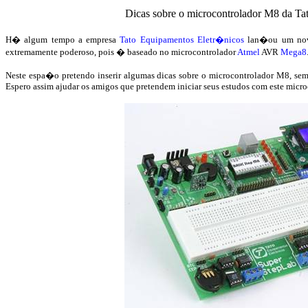
Dicas sobre o microcontrolador M8 da T
H� algum tempo a empresa
Tato Equipamentos Eletr�nicos
lan�ou um nov
extremamente poderoso, pois � baseado no microcontrolador
Atmel
AVR
Mega8
Neste espa�o pretendo inserir algumas dicas sobre o microcontrolador M8, semp
Espero assim ajudar os amigos que pretendem iniciar seus estudos com este micro