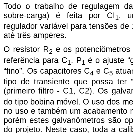
Todo o trabalho de regulagem da
sobre-carga) é feita por CI
, u
1
regulador variável para tensões de
até três ampères.
O resistor R
e os potenciômetros
2
referência para C
. P
é o ajuste “
1
1
“fino”. Os capacitores C
e C
atuam
4
5
tipo de transiente que possa ter “
(primeiro filtro - C1, C2). Os gal
do tipo bobina móvel. O uso dos me
no uso e também um acabamento mai
porém estes galvanômetros são op
do projeto. Neste caso, toda a cal