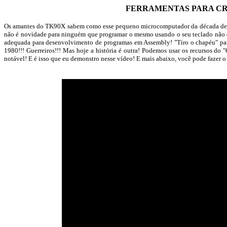
FERRAMENTAS PARA CR
Os amantes do TK90X sabem como esse pequeno microcomputador da década de 1
não é novidade para ninguém que programar o mesmo usando o seu teclado não é 
adequada para desenvolvimento de programas em Assembly! "Tiro o chapéu" par
1980!!! Guerreiros!!! Mas hoje a história é outra! Podemos usar os recursos do
notável! E é isso que eu demonstro nesse vídeo! E mais abaixo, você pode fazer 