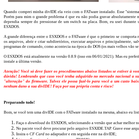
Quando comprei minha divIDE ela veio com o FATware instalado. Esse "sistema" é
Porém para mim o grande problema é que eu não podia gravar absolutamente 
dependia sempre do pressionar de um switch na placa. Bom, eu usei durante 
ESXDOS.
A grande diferença entre o ESXDOS e o FATware é que o primeiro se comporta re
os arquivos, abrir e criar subdiretórios, executar arquivos e principalmente, 
programas de comando, como acontecia na época do DOS (os mais velhos vão se le
O ESXDOS está atualmente na versão 0.8.9 (isso em 06/01/2021). Mas eu preferi in
instale a última versão.
Atenção! Você só deve fazer os procedimentos abaixo listados se estiver à 
dúvida! Lembrando que caso você tenha adquirido no mercado nacional a su
"alteração" do firmware. Talvez ele possa fazê-lo para você a um custo baixo
nenhum dano a sua divIDE! Faça por sua própria conta e risco!
Preparando tudo!
Bom, se você tem uma divIDE com o FATware instalado na mesma, abaixo eu listo
Faça o
download
do ESXDOS, selecionando a versão que achar melhor no
No pacote você deve procurar pelo arquivo ESXIDE.TAP. Grave esse arqu
Insira o
CF Card
no adaptador e em seguida este na divIDE;