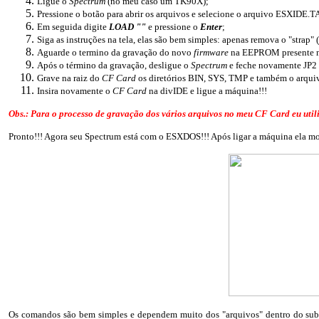
Ligue o
Spectrum
(no meu caso um TK90X);
Pressione o botão para abrir os arquivos e selecione o arquivo ESXIDE.T
Em seguida digite
LOAD ""
e pressione o
Enter
;
Siga as instruções na tela, elas são bem simples: apenas remova o "strap"
Aguarde o termino da gravação do novo
firmware
na EEPROM presente n
Após o término da gravação, desligue o
Spectrum
e feche novamente JP2 
Grave na raiz do
CF Card
os diretórios BIN, SYS, TMP e também o arqu
Insira novamente o
CF Card
na divIDE e ligue a máquina!!!
Obs.: Para o processo de gravação dos vários arquivos no meu CF Card eu ut
Pronto!!! Agora seu Spectrum está com o ESXDOS!!! Após ligar a máquina ela mos
Os comandos são bem simples e dependem muito dos "arquivos" dentro do sub