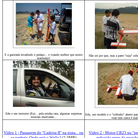
E a garotada invadindo o pedaço... e voando melhor que muito
Não sei por que, mas a parte "suja" so
marmanjo!
Edu e seu instrutor (Eu)... pela minha cara, algumas surpresas
Edu, seu modelo e o "cofrinho" aberto par
estavam reservadas...
voar sem cueca é mal
Vídeo 1 - Passagem do "Cadeira II" na pista... ou
Vídeo 2 - Motor CB25 no "pre
se preferir; Onde está o Wally?
(2.3MB)
reduzida antes da revisão