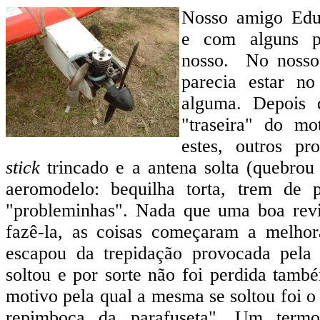
Nosso amigo Edu
e
com alguns p
nosso. No nosso
parecia estar n
alguma. Depois 
"traseira" do mo
estes, outros p
stick
trincado e a antena solta (quebrou 
aeromodelo: bequilha torta, trem de 
"probleminhas". Nada que uma boa revi
fazê-la, as coisas começaram a melho
escapou da trepidação provocada pela
soltou e por sorte não foi perdida tamb
motivo pela qual a mesma se soltou foi o
repimboca da parafuseta". Um term