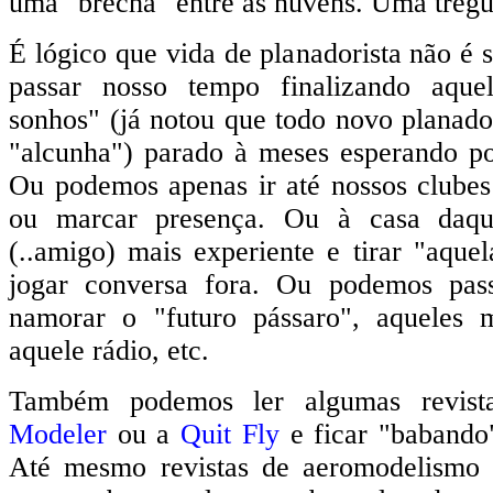
uma "brecha" entre as nuvens. Uma trégu
É lógico que vida de planadorista não é
passar nosso tempo finalizando aque
sonhos" (já notou que todo novo planado
"alcunha") parado à meses esperando po
Ou podemos apenas ir até nossos clubes
ou marcar presença. Ou à casa daque
(..amigo) mais experiente e tirar "aque
jogar conversa fora. Ou podemos pass
namorar o "futuro pássaro", aqueles m
aquele rádio, etc.
Também podemos ler algumas revist
Modeler
ou a
Quit Fly
e ficar "babando
Até mesmo revistas de aeromodelism