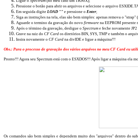
Ligue o
Spectrum
(no meu caso um TK90X);
Pressione o botão para abrir os arquivos e selecione o arquivo ESXIDE.T
Em seguida digite
LOAD ""
e pressione o
Enter
;
Siga as instruções na tela, elas são bem simples: apenas remova o "strap"
Aguarde o termino da gravação do novo
firmware
na EEPROM presente n
Após o término da gravação, desligue o
Spectrum
e feche novamente JP2 
Grave na raiz do
CF Card
os diretórios BIN, SYS, TMP e também o arqu
Insira novamente o
CF Card
na divIDE e ligue a máquina!!!
Obs.: Para o processo de gravação dos vários arquivos no meu CF Card eu ut
Pronto!!! Agora seu Spectrum está com o ESXDOS!!! Após ligar a máquina ela mos
Os comandos são bem simples e dependem muito dos "arquivos" dentro do sub