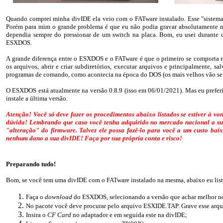
Quando comprei minha divIDE ela veio com o FATware instalado. Esse "sistema" é
Porém para mim o grande problema é que eu não podia gravar absolutamente 
dependia sempre do pressionar de um switch na placa. Bom, eu usei durante 
ESXDOS.
A grande diferença entre o ESXDOS e o FATware é que o primeiro se comporta re
os arquivos, abrir e criar subdiretórios, executar arquivos e principalmente, 
programas de comando, como acontecia na época do DOS (os mais velhos vão se le
O ESXDOS está atualmente na versão 0.8.9 (isso em 06/01/2021). Mas eu preferi in
instale a última versão.
Atenção! Você só deve fazer os procedimentos abaixo listados se estiver à 
dúvida! Lembrando que caso você tenha adquirido no mercado nacional a su
"alteração" do firmware. Talvez ele possa fazê-lo para você a um custo baixo
nenhum dano a sua divIDE! Faça por sua própria conta e risco!
Preparando tudo!
Bom, se você tem uma divIDE com o FATware instalado na mesma, abaixo eu listo
Faça o
download
do ESXDOS, selecionando a versão que achar melhor no
No pacote você deve procurar pelo arquivo ESXIDE.TAP. Grave esse arqu
Insira o
CF Card
no adaptador e em seguida este na divIDE;