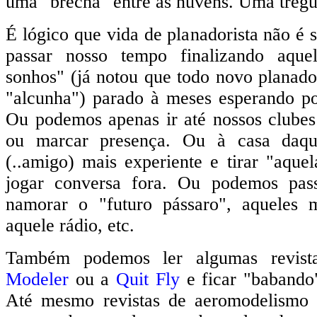
uma "brecha" entre as nuvens. Uma trégu
É lógico que vida de planadorista não é
passar nosso tempo finalizando aque
sonhos" (já notou que todo novo planado
"alcunha") parado à meses esperando po
Ou podemos apenas ir até nossos clubes
ou marcar presença. Ou à casa daque
(..amigo) mais experiente e tirar "aque
jogar conversa fora. Ou podemos pass
namorar o "futuro pássaro", aqueles m
aquele rádio, etc.
Também podemos ler algumas revist
Modeler
ou a
Quit Fly
e ficar "babando
Até mesmo revistas de aeromodelism