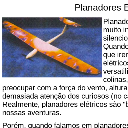
Planadores E
Planado
muito i
silenci
Quando
que ire
elétric
versati
colinas
preocupar com a força do vento, altur
demasiada atenção dos curiosos (no c
Realmente, planadores elétricos são 
nossas aventuras.
Porém, quando falamos em planadores