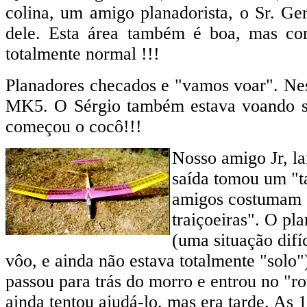
colina, um amigo planadorista, o Sr. Ge
dele. Esta área também é boa, mas com
totalmente normal !!!
Planadores checados e "vamos voar". Nes
MK5. O Sérgio também estava voando s
começou o cocô!!!
Nosso amigo Jr, la
saída tomou um "ta
amigos costumam c
traiçoeiras". O pl
(uma situação difí
vôo, e ainda não estava totalmente "solo"
passou para trás do morro e entrou no "r
ainda tentou ajudá-lo, mas era tarde. As