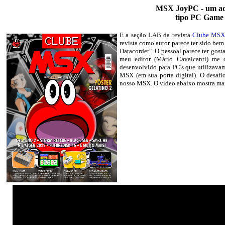
MSX JoyPC - um ada
tipo PC Game
E a seção LAB da revista
Clube MS
revista como autor parece ter sido be
Datacorder". O pessoal parece ter gosta
meu editor (Mário Cavalcanti) me d
desenvolvido para PC's que utilizav
MSX (em sua porta digital). O desafio
nosso MSX. O vídeo abaixo mostra mai