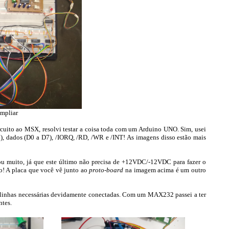
ampliar
ircuito ao MSX, resolvi testar a coisa toda com um Arduino UNO. Sim, usei
 dados (D0 a D7), /IORQ, /RD, /WR e /INT! As imagens disso estão mais
u muito, já que este último não precisa de +12VDC/-12VDC para fazer o
o! A placa que você vê junto ao
proto-board
na imagem acima é um outro
as linhas necessárias devidamente conectadas. Com um MAX232 passei a ter
ntes.