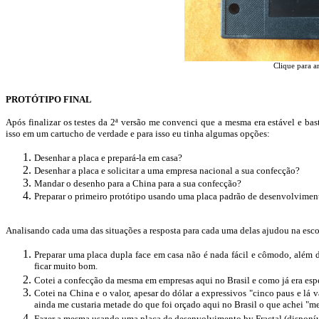
Clique para a
PROTÓTIPO FINAL
Após finalizar os testes da 2ª versão me convenci que a mesma era estável e bas
isso em um cartucho de verdade e para isso eu tinha algumas opções:
Desenhar a placa e prepará-la em casa?
Desenhar a placa e solicitar a uma empresa nacional a sua confecção?
Mandar o desenho para a China para a sua confecção?
Preparar o primeiro protótipo usando uma placa padrão de desenvolvimen
Analisando cada uma das situações a resposta para cada uma delas ajudou na esco
Preparar uma placa dupla face em casa não é nada fácil e cômodo, além d
ficar muito bom.
Cotei a confecção da mesma em empresas aqui no Brasil e como já era espe
Cotei na China e o valor, apesar do
dólar
a expressivos "cinco paus e lá 
ainda me custaria metade do que foi orçado aqui no Brasil o que achei "m
Fazer a mesma usando uma placa de desenvolvimento by Fractal (disponíve