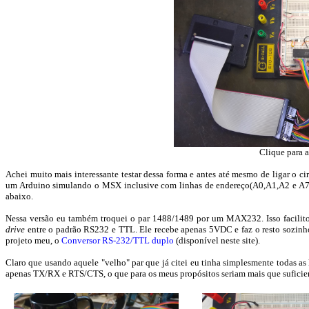
Clique para 
Achei muito mais interessante testar dessa forma e antes até mesmo de ligar o c
um Arduino simulando o MSX inclusive com linhas de endereço(A0,A1,A2 e A7),
abaixo.
Nessa versão eu também troquei o par 1488/1489 por um MAX232. Isso facilito
drive
entre o padrão RS232 e TTL. Ele recebe apenas 5VDC e faz o resto sozinh
projeto meu, o
Conversor RS-232/TTL duplo
(disponível neste site).
Claro que usando aquele "velho" par que já citei eu tinha simplesmente todas 
apenas TX/RX e RTS/CTS, o que para os meus propósitos seriam mais que suficie