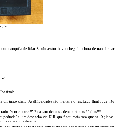
mpliar
tante tranquila de lidar. Sendo assim, havia chegado a hora de transformar
to?
lha final:
e um tanto chato. As dificuldades são muitas e o resultado final pode não
rado, "sem chance!!!" Fica caro demais e demoraria uns 20 dias!!!!
vai pedrada" e um despacho via DHL que ficou mais caro que as 10 placas,
eio" caro e ainda demorado.
l nas "tralhas") e neste caso com custo zero e com prazo contabilizado em