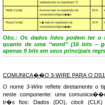
estabelecida no registrador TL
“
Write Config”
Escreve byte no registrador de
0CH
comando/configura��o
“
Read Config”
L� byte do registrador de
ACH
comando/configura��o
Obs.: Os dados lidos podem ter o f
quanto de uma “word” (16 bits – g
apenas 9 bits em seus principais regi
COMUNICA��O 3-WIRE PARA O DS1
O nome
3-Wire
reflete diretamente o
neste componente: uma comunica��o 
tr�s fios: Dados (DO),
clock
(CLK