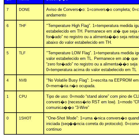
Aviso de Convers�o: 1=convers�o completa; 0=
7
DONE
andamento
“
Temperature High Flag”. 1=temperatura medida igu
6
THF
estabelecido em TH. Permanece em at� que seja e
for�ado” no registro ou a alimenta��o seja retira
abaixo do valor estabelecido em TH.
“
Temperature LOW Flag”. 1=temperatura medida ig
5
TLF
valor estabelecido em TL. Permanece em at� que 
“zero for�ado” no registro ou a alimenta��o seja r
0=temperatura acima do valor estabelecido em TL
“
No Volatile Busy Flag”: 1=escrita na EEPROM e
4
NVB
0=mem�ria n�o ocupada.
Tipo de uso: 0=modo “stand alone” com pino de C
1
CPU
convers�o (necess�rio RST em low). 1=modo “CP
comunica��o “3-Wire”
“
One-Shot Mode”: 1=uma �nica convers�o qua
0
1SHOT
iniciada (seq��ncia correta do protocolo). 0=co
continuo