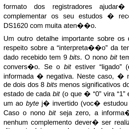
formato dos registradores ajudar�
complementar os seu estudos � re
DS1620 com muita aten��o.
Um outro detalhe importante sobre os
respeito sobre a “interpreta��o” da te
dado recebido tem 9
bits
. O nono
bit
te
convers�o. Se o
bit
estiver “ligado” 
informada � negativa. Neste caso, � 
de dois dos 8
bits
menos significativos do
estado de cada
bit
(o que � “0” vira “1”
um ao
byte
j� invertido (voc� estudou i
Caso o nono
bit
seja zero, a informa
nenhum complemento dever� ser realiza