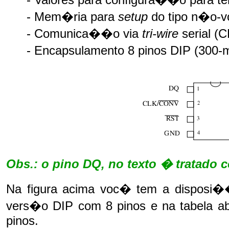
- Mem�ria para
setup
do tipo n�o-v
- Comunica��o via
tri-wire
serial (
- Encapsulamento 8 pinos DIP (300-mi
Obs.: o pino DQ, no texto � tratado
Na figura acima voc� tem a disposi�
vers�o DIP com 8 pinos e na tabela a
pinos.