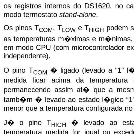
os registros internos do DS1620, no 
modo termostato
stand-alone
.
Os pinos T
, T
e T
podem se
COM
LOW
HIGH
as temperaturas m�ximas e m�nimas, c
em modo CPU (com microcontrolador ex
independente).
O pino T
� ligado (levado a “1” l
COM
medida ficar acima da temperatura c
permanecendo assim at� que a mesm
tamb�m � levado ao estado l�gico “1”
menor que a temperatura configurada no 
J� o pino T
� levado ao esta
HIGH
temperatura medida for igual ou exced