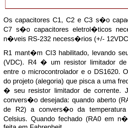
Os capacitores C1, C2 e C3 s�o capac
C7 s�o capacitores eletrol�ticos n
n�veis RS-232 necess�rios (+/- 12VDC) 
R1 mant�m CI3 habilitado, levando se
(VDC). R4 � um resistor limitador d
entre o microcontrolador e o DS1620. 
do projeto (alegoria) que pisca a uma f
� seu resistor limitador de corrente. 
convers�o desejada: quando aberto (R
de R2) a convers�o da temperatura 
Celsius. Quando fechado (RA0 em n�
feita em Fahrenheit.