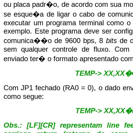
ou placa padr�o, de acordo com sua mo
se esque�a de ligar o cabo de comuni
executar um programa terminal como 
exemplo. Este programa deve ser confi
comunica��o de 9600 bps, 8
bits
de d
sem qualquer controle de fluxo. Com
enviado ter� o formato apresentado co
TEMP-> XX,XX�C
Com JP1 fechado (RA0 = 0), o dado env
como segue:
TEMP-> XX,XX�F
Obs.: [LF][CR] representam line f