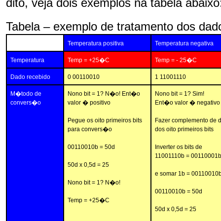
dito, veja dois exemplos na tabela abaixo
Tabela – exemplo de tratamento dos da
Temperatura positiva
Temperatura negativa
Temperatura
Temp = +25�C
Temp = - 25�C
Dado recebido
0 00110010
1 11001110
M�todo de
Nono bit = 1? N�o! Ent�o
Nono bit = 1? Sim!
convers�o
valor � positivo
Ent�o valor � negativo
Pegue os oito primeiros bits
Fazer complemento de d
para convers�o
dos oito primeiros bits
00110010b = 50d
Inverter os bits de
11001110b = 00110001
50d x 0,5d = 25
e somar 1b = 00110010
Nono bit = 1? N�o!
00110010b = 50d
Temp = +25�C
50d x 0,5d = 25