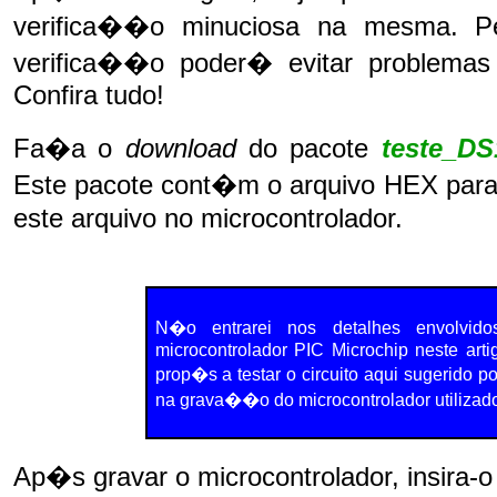
verifica��o minuciosa na mesma. Per
verifica��o poder� evitar problemas
Confira tudo!
Fa�a o
download
do pacote
teste_DS1
Este pacote cont�m o arquivo HEX para 
este arquivo no microcontrolador.
N�o entrarei nos detalhes envolv
microcontrolador PIC Microchip neste arti
prop�s a testar o circuito aqui sugerido 
na grava��o do microcontrolador utilizado
Ap�s gravar o microcontrolador, insira-