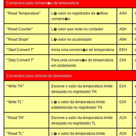
Comandos para convers�o de temperatura
“
Read Temperature”
L� valor no registrador da �ltima
AAH
convers�o
“
Read Counter”
L� valor que resta no contador
A0H
“
Read Slope”
L� valor no acumulador
A9H
“
Start Convert T”
Inicia uma convers�o de temperatura
EEH
“
Stop Convert T”
Para uma convers�o de temperatura
22H
em andamento
Comandos para controle do termostado
“
Write TH”
Escreve o valor da temperatura limite
01H
desejada no registrador TH
“
Write TL”
L� o valor da temperatura limite
02H
estabelecida no registrador TH
“
Read TH”
Escreve o valor da temperatura limite
A1H
desejada no registrador TL
“
Read TL”
L� o valor da temperatura limite
A2H