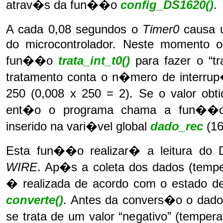
atrav�s da fun��o
config_DS1620()
.
A cada 0,08 segundos o
Timer0
causa 
do microcontrolador. Neste momento o
fun��o
trata_int_t0()
para fazer o “t
tratamento conta o n�mero de interru
250 (0,008 x 250 = 2). Se o valor obt
ent�o o programa chama a fun�
inserido na vari�vel global
dado_rec
(1
Esta fun��o realizar� a leitura do 
WIRE
. Ap�s a coleta dos dados (temp
� realizada de acordo com o estado d
converte()
. Antes da convers�o o dado
se trata de um valor “negativo” (temper