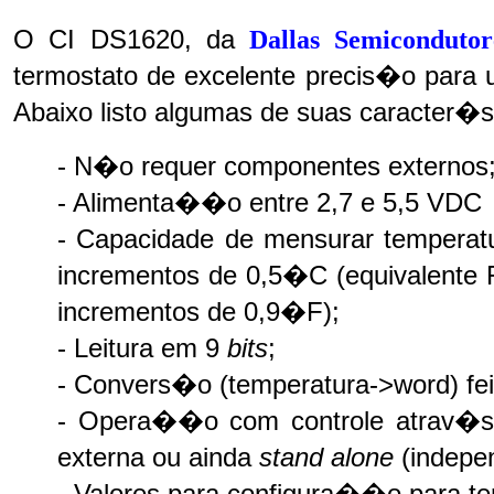
O CI DS1620, da
Dallas Semicondutor
termostato de excelente precis�o para 
Abaixo listo algumas de suas caracter�s
- N�o requer componentes externos
- Alimenta��o entre 2,7 e 5,5 VDC
- Capacidade de mensurar tempera
incrementos de 0,5�C (equivalente
incrementos de 0,9�F);
- Leitura em 9
bits
;
- Convers�o (temperatura->word) fe
- Opera��o com controle atrav�s 
externa ou ainda
stand alone
(indepe
- Valores para configura��o para te