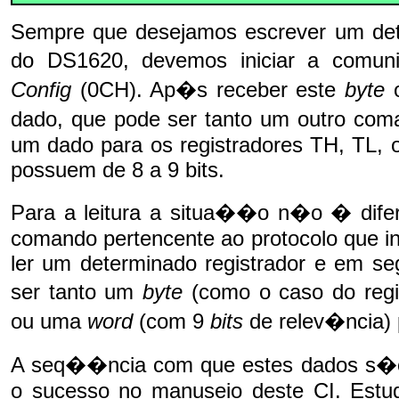
Sempre que desejamos escrever um det
do DS1620, devemos iniciar a co
Config
(0CH). Ap�s receber este
byte
dado, que pode ser tanto um outro co
um dado para os registradores TH, TL,
possuem de 8 a 9 bits.
Para a leitura a situa��o n�o � difer
comando pertencente ao protocolo que 
ler um determinado registrador e em s
ser tanto um
byte
(como o caso do regi
ou uma
word
(com 9
bits
de relev�ncia) 
A seq��ncia com que estes dados s�o 
o sucesso no manuseio deste CI. Estu