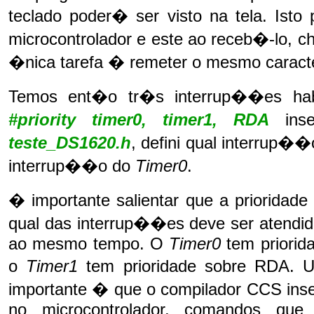
teclado poder� ser visto na tela. Is
microcontrolador e este ao receb�-lo,
�nica tarefa � remeter o mesmo caracter
Temos ent�o tr�s interrup��es habi
#priority timer0, timer1, RDA
inse
teste_DS1620.h
, defini qual interrup��
interrup��o do
Timer0
.
� importante salientar que a prioridad
qual das interrup��es deve ser atendid
ao mesmo tempo. O
Timer0
tem priorid
o
Timer1
tem prioridade sobre RDA. 
importante � que o compilador CCS inser
no microcontrolador, comandos que 