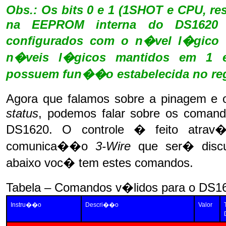
Obs.: Os bits 0 e 1 (1SHOT e CPU, r
na EEPROM interna do DS1620 
configurados com o n�vel l�gico “
n�veis l�gicos mantidos em 1 e
possuem fun��o estabelecida no reg
Agora que falamos sobre a pinagem e 
status
, podemos falar sobre os comando
DS1620. O controle � feito atra
comunica��o
3-Wire
que ser� discu
abaixo voc� tem estes comandos.
Tabela – Comandos v�lidos para o DS1
Instru��o
Descri��o
Valor