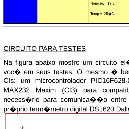
Nono bit = 1? Sim!
Temp = -25�C
CIRCUITO PARA TESTES
Na figura abaixo mostro um circuito el�
voc� em seus testes. O mesmo � bem
CIs: um microcontrolador PIC16F628
MAX232 Maxim (CI3) para compatibi
necess�rio para comunica��o entre 
pr�prio term�metro digital DS1620 Dalla