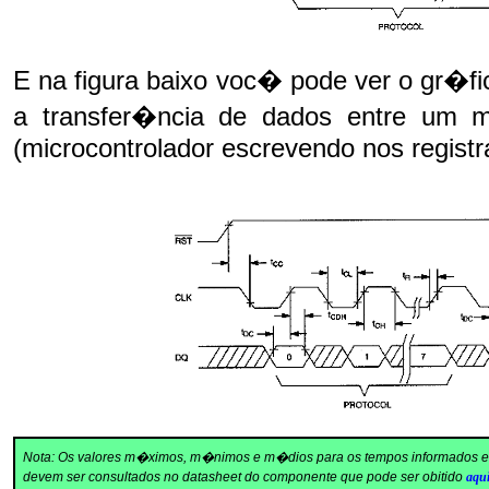
E na figura baixo voc� pode ver o gr�f
a transfer�ncia de dados entre um mi
(microcontrolador escrevendo nos regist
Nota: Os valores m�ximos, m�nimos e m�dios para os tempos informados 
devem ser consultados no
datasheet
do componente que pode ser obitido
aqu