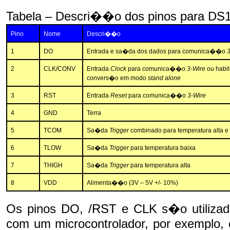
Tabela – Descri��o dos pinos para DS
Pino
Nome
Descri��o
1
DO
Entrada e sa�da dos dados para comunica��o
3
2
CLK/CONV
Entrada
Clock
para comunica��o
3-Wire
ou habi
convers�o em modo
stand alone
3
RST
Entrada
Reset
para comunica��o
3-Wire
4
GND
Terra
5
TCOM
Sa�da
Trigger
combinado para temperatura alta e
6
TLOW
Sa�da
Trigger
para temperatura baixa
7
THIGH
Sa�da
Trigger
para temperatura alta
8
VDD
Alimenta��o (3V – 5V +/- 10%)
Os pinos DO, /RST e CLK s�o utiliz
com um microcontrolador, por exemplo,