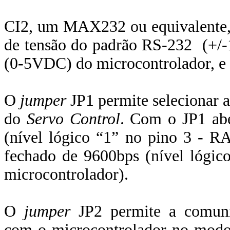
CI2, um MAX232 ou equivalente, 
de tensão do padrão RS-232 (+/
(0-5VDC) do microcontrolador, e 
O
jumper
JP1 permite selecionar 
do
Servo Control
. Com o JP1 ab
(nível lógico “1” no pino 3 - R
fechado de 9600bps (nível lógic
microcontrolador).
O
jumper
JP2 permite a comuni
com o microcontrolador no modo 