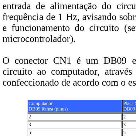
entrada de alimentação do cir
frequência de 1 Hz, avisando sobr
e funcionamento do circuito (se
microcontrolador).
O conector CN1 é um DB09 e 
circuito ao computador, atravé
confeccionado de acordo com o e
Computador
Placa 
DB09 fêmea (pinos)
DB09 
2
2
3
3
5
5