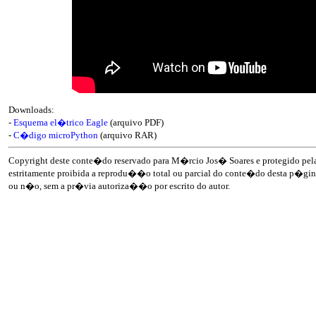
Downloads:
-
Esquema el�trico Eagle
(arquivo PDF)
-
C�digo microPython
(arquivo RAR)
Copyright deste conte�do reservado para M�rcio Jos� Soares e protegido pela 
estritamente proibida a reprodu��o total ou parcial do conte�do desta p�gina
ou n�o, sem a pr�via autoriza��o por escrito do autor.