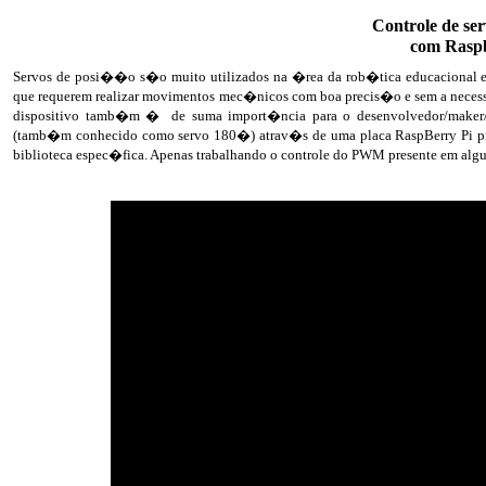
Controle de se
com Raspb
Servos de posi��o s�o muito utilizados na �rea da rob�tica educacional e 
que requerem realizar movimentos mec�nicos com boa precis�o e sem a necessi
dispositivo tamb�m � de suma import�ncia para o desenvolvedor/maker/p
(tamb�m conhecido como servo 180�) atrav�s de uma placa RaspBerry Pi pic
biblioteca espec�fica. Apenas trabalhando o controle do PWM presente em algu