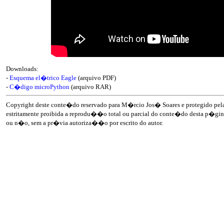
Downloads:
-
Esquema el�trico Eagle
(arquivo PDF)
-
C�digo microPython
(arquivo RAR)
Copyright deste conte�do reservado para M�rcio Jos� Soares e protegido pela 
estritamente proibida a reprodu��o total ou parcial do conte�do desta p�gina
ou n�o, sem a pr�via autoriza��o por escrito do autor.