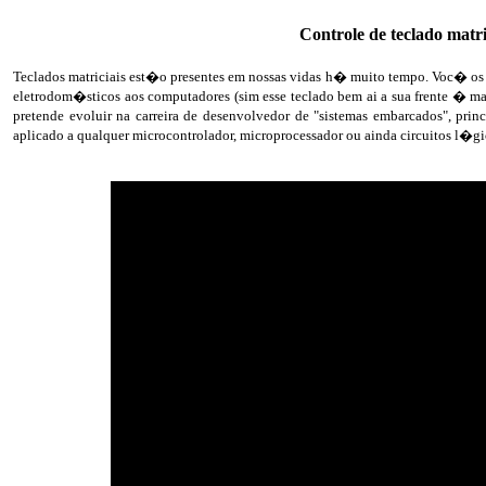
Controle de teclado matr
Teclados matriciais est�o presentes em nossas vidas h� muito tempo. Voc� os 
eletrodom�sticos aos computadores (sim esse teclado bem ai a sua frente � ma
pretende evoluir na carreira de desenvolvedor de "sistemas embarcados", pri
aplicado a qualquer microcontrolador, microprocessador ou ainda circuitos l�gic