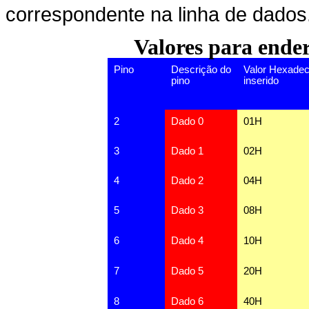
correspondente na linha de dados
Valores para ende
Pino
Descrição do
Valor Hexadec
pino
inserido
2
Dado 0
01H
3
Dado 1
02H
4
Dado 2
04H
5
Dado 3
08H
6
Dado 4
10H
7
Dado 5
20H
8
Dado 6
40H