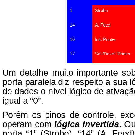
1
Strobe
14
A. Feed
16
Init. Printer
17
Sel./Desel. Printer
Um detalhe muito importante sob
porta paralela diz respeito a sua 
de dados o nível lógico de ativaçã
igual a “0”.
Porém os pinos de controle, excet
operam com
lógica invertida
. O
porta “1” (Strobe), “14” (A. Feed)