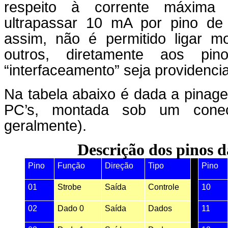
respeito à corrente máxima
ultrapassar 10 mA por pino de 
assim, não é permitido ligar m
outros, diretamente aos p
“interfaceamento” seja providenci
Na tabela abaixo é dada a pinag
PC’s, montada sob um conec
geralmente).
Descrição dos pinos d
Pino
Função
Direção
Tipo
Pino
01
Strobe
Saída
Controle
10
02
Dado 0
Saída
Dados
11