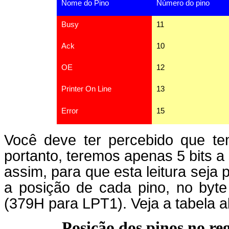
Nome do Pino
Número do pino
Busy
11
Ack
10
OE
12
Printer On Line
13
Error
15
Você deve ter percebido que te
portanto, teremos apenas 5 bits a
assim, para que esta leitura seja 
a posição de cada pino, no byt
(379H para LPT1). Veja a tabela a
Posição dos pinos no re