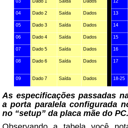
03
Dado 1
Saída
Dados
12
04
Dado 2
Saída
Dados
13
05
Dado 3
Saída
Dados
14
06
Dado 4
Saída
Dados
15
07
Dado 5
Saída
Dados
16
08
Dado 6
Saída
Dados
17
09
Dado 7
Saída
Dados
18-25
As especificações passadas na
a porta paralela configurad
no “setup” da placa mãe do PC
Observando a tabela você nota