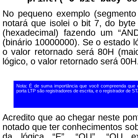
No pequeno exemplo (segmento 
notará que isolei o bit 7, do byt
(hexadecimal) fazendo um “AND
(binário 10000000). Se o estado ló
o valor retornado será 80H (mai
lógico, o valor retornado será 00H
Nota: É de suma importância que você compreenda qu
porta LTP são registradores de escrita, e o registrador de ST
Acredito que ao chegar neste pont
notado que ter conhecimentos sobre
da lógica “E”, “OU”, “OU e