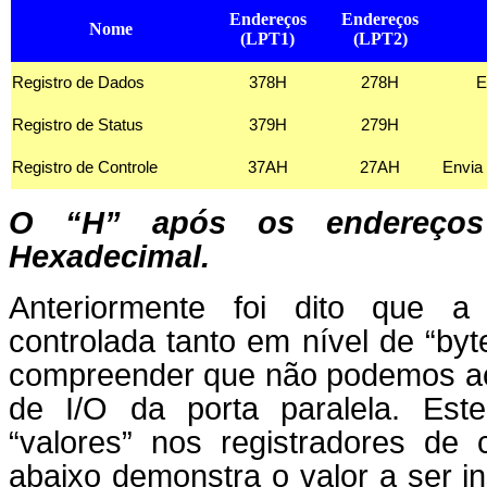
Endereços
Endereços
Nome
(LPT1)
(LPT2)
Registro de Dados
378H
278H
E
Registro de Status
379H
279H
Registro de Controle
37AH
27AH
Envia 
O “H” após os endereços 
Hexadecimal.
Anteriormente foi dito que a
controlada tanto em nível de “byte
compreender que não podemos ac
de I/O da porta paralela. Este
“valores” nos registradores de 
abaixo demonstra o valor a ser ins