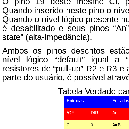
O pino 19 deste mesmo CI, pe
Quando inserido neste pino o nível 
Quando o nível lógico presente no 
é desabilitado e seus pinos “An”
state” (alta-impedância).
Ambos os pinos descritos estã
nível lógico “default” igual a
resistores de “pull-up” R2 e R3 e 
parte do usuário, é possível atra
Tabela Verdade pa
Entradas
Entrada
/OE
DIR
An
0
0
A=B