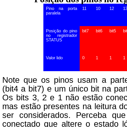
Pino na porta
11
10
12
1
paralela
Posição do pino
bit7
bit6
bit5
bi
no registrador
STATUS
Valor lido
0
1
1
1
Note que os pinos usam a parte 
(bit4 a bit7) e um único bit na par
Os bits 3, 2 e 1 não estão conec
mas estão presentes na leitura do
ser considerados. Perceba qu
conectado que altere o estado l