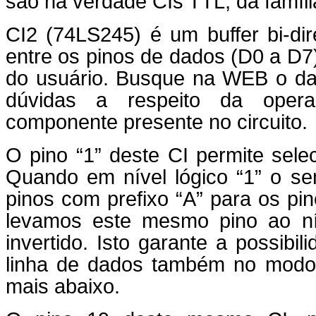
são na verdade CIs TTL, da famíl
CI2 (74LS245) é um buffer bi-dire
entre os pinos de dados (D0 a D7)
do usuário. Busque na WEB o da
dúvidas a respeito da oper
componente presente no circuito.
O pino “1” deste CI permite sele
Quando em nível lógico “1” o se
pinos com prefixo “A” para os pi
levamos este mesmo pino ao nív
invertido. Isto garante a possibi
linha de dados também no modo b
mais abaixo.