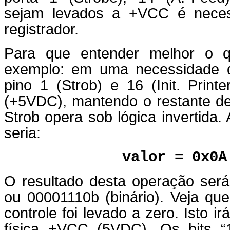
sejam levados a +VCC é necessá
registrador.
Para que entender melhor o q
exemplo: em uma necessidade q
pino 1 (Strob) e 16 (Init. Prin
(+5VDC), mantendo o restante de
Strob opera sob lógica invertida. 
seria:
valor = 0x0A
O resultado desta operação será
ou 00001110b (binário). Veja que 
controle foi levado a zero. Isto ir
física +VCC (5VDC). Os bits “1