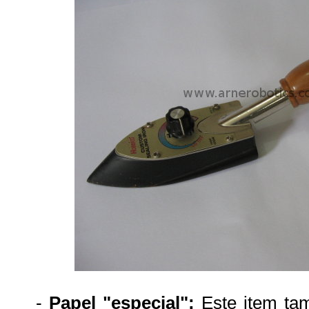
-
Papel "especial":
Este item tam