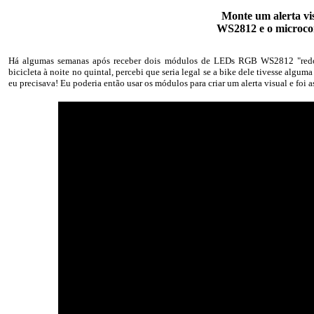
Monte um alerta v
WS2812 e o microco
Há algumas semanas após receber dois módulos de LEDs RGB WS2812 "redon
bicicleta à noite no quintal, percebi que seria legal se a bike dele tivesse algum
eu precisava! Eu poderia então usar os módulos para criar um alerta visual e foi 