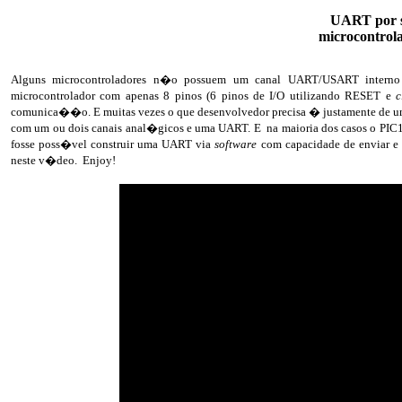
UART por s
microcontrol
Alguns microcontroladores n�o possuem um canal UART/USART interno
microcontrolador com apenas 8 pinos (6 pinos de I/O utilizando RESET e
c
comunica��o. E muitas vezes o que desenvolvedor precisa � justamente de um
com um ou dois canais anal�gicos e uma UART. E na maioria dos casos o PIC1
fosse poss�vel construir uma UART via
software
com capacidade de enviar e 
neste v�deo. Enjoy!