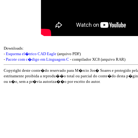
Downloads:
-
Esquema el�trico CAD Eagle
(arquivo PDF)
-
Pacote com c�digo em Linguagem C
- compilador XC8 (arquivo RAR)
Copyright deste conte�do reservado para M�rcio Jos� Soares e protegido pela 
estritamente proibida a reprodu��o total ou parcial do conte�do desta p�gina
ou n�o, sem a pr�via autoriza��o por escrito do autor.