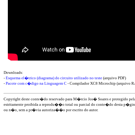
Downloads:
-
Esquema el�trico (diagrama) do circuito utilizado no teste
(arquivo PDF)
-
Pacote com c�digo na Linguagem C
- Compilador XC8 Microchip (arquivo 
Copyright deste conte�do reservado para M�rcio Jos� Soares e protegido pela 
estritamente proibida a reprodu��o total ou parcial do conte�do desta p�gina
ou n�o, sem a pr�via autoriza��o por escrito do autor.