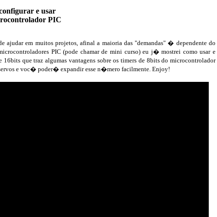
onfigurar e usar
rocontrolador PIC
de ajudar em muitos projetos, afinal a maioria das "demandas" � dependente do
 microcontroladores PIC (pode chamar de mini curso) eu j� mostrei como usar e
 16bits que traz algumas vantagens sobre os timers de 8bits do microcontrolador
2 servos e voc� poder� expandir esse n�mero facilmente. Enjoy!