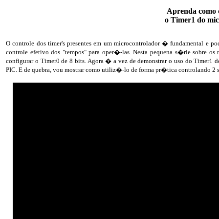
Aprenda como c
o Timer1 do mic
O controle dos timer's presentes em um microcontrolador � fundamental e po
controle efetivo dos "tempos" para oper�-las. Nesta pequena s�rie sobre os
configurar o Timer0 de 8 bits. Agora � a vez de demonstrar o uso do Timer1 de
PIC. E de quebra, vou mostrar como utiliz�-lo de forma pr�tica controlando 