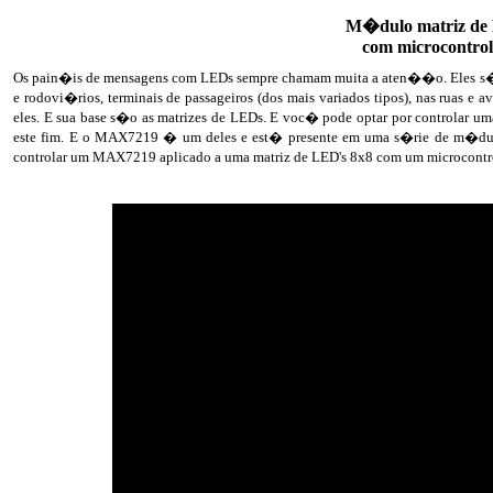
M�dulo matriz de
com microcontro
Os pain�is de mensagens com LEDs sempre chamam muita a aten��o. Eles s�o
e rodovi�rios, terminais de passageiros (dos mais variados tipos), nas ruas 
eles. E sua base s�o as matrizes de LEDs. E voc� pode optar por controlar uma 
este fim. E o MAX7219 � um deles e est� presente em uma s�rie de m�dul
controlar um MAX7219 aplicado a uma matriz de LED's 8x8 com um microcontro