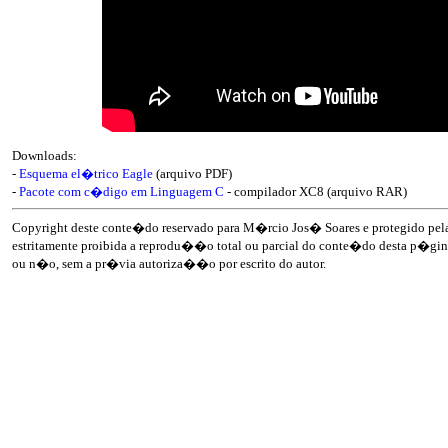
Downloads:
-
Esquema el�trico Eagle
(arquivo PDF)
-
Pacote com c�digo em Linguagem C
- compilador XC8 (arquivo RAR)
Copyright deste conte�do reservado para M�rcio Jos� Soares e protegido pela 
estritamente proibida a reprodu��o total ou parcial do conte�do desta p�gina
ou n�o, sem a pr�via autoriza��o por escrito do autor.