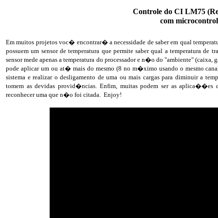
Controle do CI LM75 (Re
com microcontro
Em muitos projetos voc� encontrar� a necessidade de saber em qual tempera
possuem um sensor de temperatura que permite saber qual a temperatura de t
sensor mede apenas a temperatura do processador e n�o do "ambiente" (caixa, ga
pode aplicar um ou at� mais do mesmo (8 no m�ximo usando o mesmo canal I2
sistema e realizar o desligamento de uma ou mais cargas para diminuir a temp
tomem as devidas provid�ncias. Enfim, muitas podem ser as aplica��es d
reconhecer uma que n�o foi citada. Enjoy!