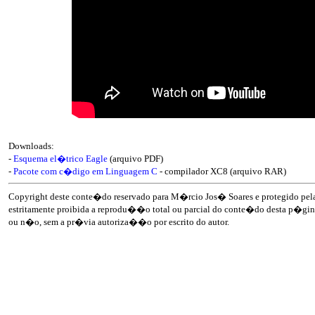
Downloads:
-
Esquema el�trico Eagle
(arquivo PDF)
-
Pacote com c�digo em Linguagem C
- compilador XC8 (arquivo RAR)
Copyright deste conte�do reservado para M�rcio Jos� Soares e protegido pela 
estritamente proibida a reprodu��o total ou parcial do conte�do desta p�gina
ou n�o, sem a pr�via autoriza��o por escrito do autor.