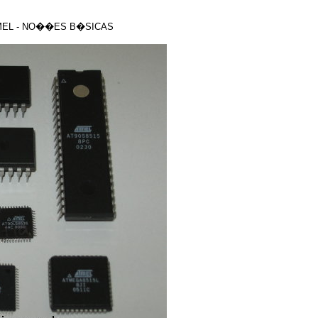
MEL - NO��ES B�SICAS