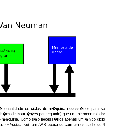
� quantidade de ciclos de m�quina necess�rios para se
ilh�es de instru��es por segundo) que um microcontrolador
de m�quina. Como s�o necess�rios apenas um �nico ciclo
seu
instruction set
, um AVR operando com um oscilador de 4