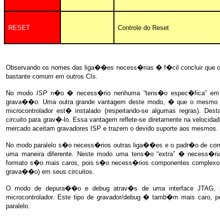
RESET
Controle do Reset
Observando os nomes das liga��es necess�rias � f�cil concluir que o 
bastante comum em outros CIs.
No modo
ISP
n�o � necess�rio nenhuma “tens�o espec�fica” em qua
grava��o. Uma outra grande vantagem deste modo, � que o mesmo
microcontrolador est� instalado (respeitando-se algumas regras). Des
circuito para grav�-lo. Essa vantagem reflete-se diretamente na velocida
mercado aceitam gravadores ISP e trazem o devido suporte aos mesmos.
No modo paralelo s�o necess�rios outras liga��es e o padr�o de comu
uma maneira diferente. Neste modo uma tens�o “extra” � necess�ria
formato s�o mais caros, pois s�o necess�rios componentes complexos
grava��o) em seus circuitos.
O modo de depura��o e debug atrav�s de uma interface JTAG, pe
microcontrolador. Este tipo de gravador/debug � tamb�m mais caro, 
paralelo.