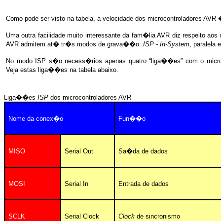
Como pode ser visto na tabela, a velocidade dos microcontroladores
AVR
�
Uma outra facilidade muito interessante da fam�lia
AVR
diz respeito aos
AVR
admitem at� tr�s modos de grava��o:
ISP - In-System
, paralela
No modo ISP s�o necess�rios apenas quatro “liga��es” com o microco
Veja estas liga��es na tabela abaixo.
Liga��es
ISP
dos microcontroladores AVR
Nome da conex�o
Fun��o
MISO
Serial Out
Sa�da de dados
M
OSI
Serial In
Entrada de dados
SCLK
Serial Clock
Clock
de sincronismo