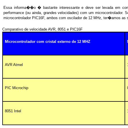
Essa informa��o � bastante interessante e deve ser levada em con
performance (ou ainda, grandes velocidades) com um microcontrolador.
microcontrolador
PIC16F
, ambos com oscilador de 12 MHz, ter�amos as se
Comparativo de velocidade AVR, 8051 e PIC16F
Microcontrolador com cristal externo de 12 MHZ
AVR
Atmel
PIC Microchip
8051 Intel