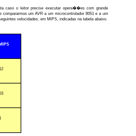
ta caso o leitor precise executar opera��es com grande
 Se compararmos um
AVR
a um microcontrolador 8051 e a um
guintes velocidades, em MIPS, indicadas na tabela abaixo.
MIPS
12
03
1