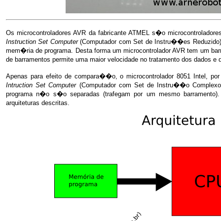
Os microcontroladores
AVR
da fabricante
ATMEL
s�o microcontroladores
Instruction Set Computer
(Computador com Set de Instru��es Reduzido) 
mem�ria de programa. Desta forma um microcontrolador
AVR
tem um barr
de barramentos permite uma maior velocidade no tratamento dos dados e 
Apenas para efeito de compara��o, o microcontrolador 8051 Intel, por
Intruction Set Computer
(Computador com Set de Instru��o Complexo)
programa n�o s�o separadas (trafegam por um mesmo barramento). 
arquiteturas descritas.