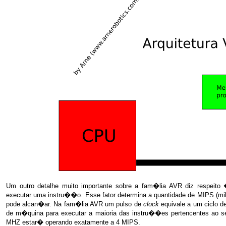
Um outro detalhe muito importante sobre a fam�lia
AVR
diz respeito 
executar uma instru��o. Esse fator determina a quantidade de MIPS (m
pode alcan�ar. Na fam�lia
AVR
um pulso de
clock
equivale a um ciclo 
de m�quina para executar a maioria das instru��es pertencentes ao 
MHZ estar� operando exatamente a 4 MIPS.