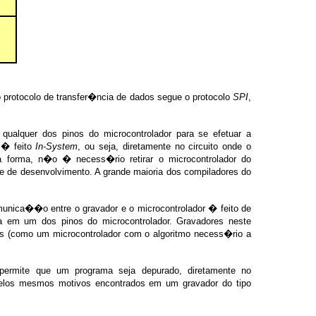
protocolo de transfer�ncia de dados segue o protocolo
SPI
,
lquer dos pinos do microcontrolador para se efetuar a
 � feito
In-System
, ou seja, diretamente no circuito onde o
ta forma, n�o � necess�rio retirar o microcontrolador do
de de desenvolvimento. A grande maioria dos compiladores do
nica��o entre o gravador e o microcontrolador � feito de
 em um dos pinos do microcontrolador. Gravadores neste
 (como um microcontrolador com o algoritmo necess�rio a
rmite que um programa seja depurado, diretamente no
pelos mesmos motivos encontrados em um gravador do tipo