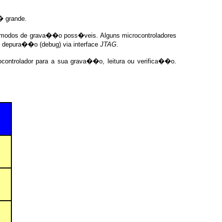
 grande.
 modos de grava��o poss�veis. Alguns microcontroladores
 e depura��o (debug) via interface
JTAG
.
ntrolador para a sua grava��o, leitura ou verifica��o.