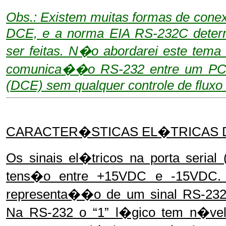
Obs.: Existem muitas formas de con
DCE, e a norma EIA RS-232C dete
ser feitas. N�o abordarei este tema 
comunica��o RS-232 entre um PC 
(DCE) sem qualquer controle de fluxo 
CARACTER�STICAS EL�TRICAS D
Os sinais el�tricos na porta seria
tens�o entre +15VDC e -15VDC. 
representa��o de um sinal RS-23
Na RS-232 o “1” l�gico tem n�ve