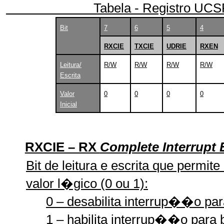
Tabela - Registro UCS
Bit
7
6
5
4
RXCIE
TXCIE
UDRIE
RXEN
Leitura/
R/W
R/W
R/W
R/W
Escrita
Valor
0
0
0
0
Inicial
RXCIE – RX
Complete Interrupt 
Bit de leitura e escrita que permit
valor l�gico (0 ou 1):
0 – desabilita interrup��o par
1 – habilita interrup��o para 