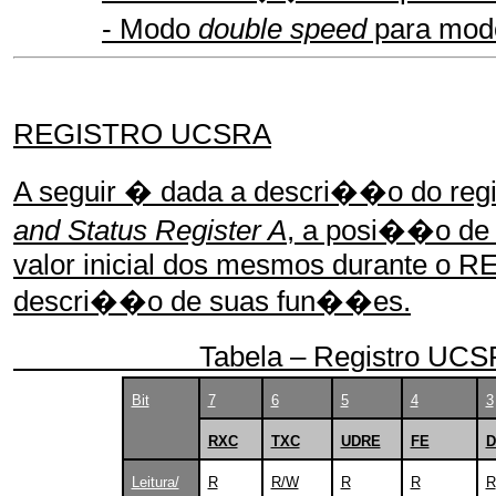
- Modo
double speed
para mod
REGISTRO UCSRA
A seguir � dada a descri��o do re
and Status Register A
, a posi��o de 
valor inicial dos mesmos durante o R
descri��o de suas fun��es.
Tabela – Registro UCS
Bit
7
6
5
4
3
RXC
TXC
UDRE
FE
D
Leitura/
R
R/W
R
R
R