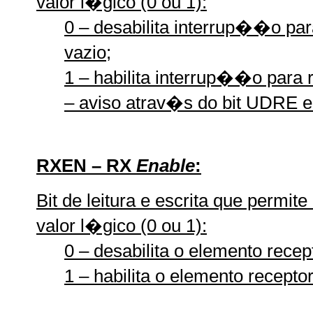
valor l�gico (0 ou 1):
0 – desabilita interrup��o pa
vazio;
1 – habilita interrup��o para 
– aviso atrav�s do bit UDRE
RXEN – RX
Enable
:
Bit de leitura e escrita que permit
valor l�gico (0 ou 1):
0 – desabilita o elemento rece
1 – habilita o elemento recept