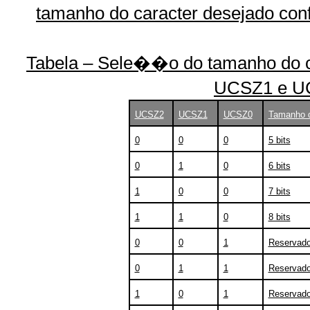
tamanho do caracter desejado conf
Tabela – Sele��o do tamanho do c
UCSZ1 e U
UCSZ2
UCSZ1
UCSZ0
Tamanho d
0
0
0
5 bits
0
1
0
6 bits
1
0
0
7 bits
1
1
0
8 bits
0
0
1
Reservad
0
1
1
Reservad
1
0
1
Reservad