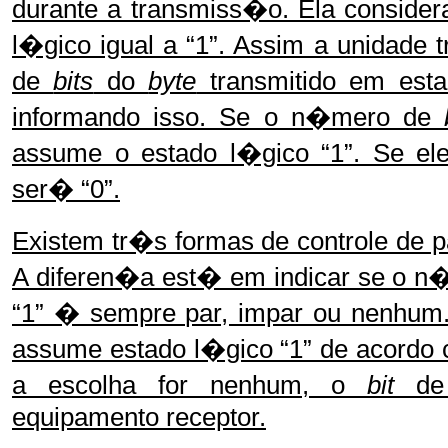
durante a transmiss�o. Ela consid
l�gico igual a “1”. Assim a unidade
de
bits
do
byte
transmitido em est
informando isso. Se o n�mero de
assume o estado l�gico “1”. Se ele
ser� “0”.
Existem tr�s formas de controle de p
A diferen�a est� em indicar se o 
“1” � sempre par, impar ou nenhum
assume estado l�gico “1” de acordo
a escolha for nenhum, o
bit
de 
equipamento receptor.