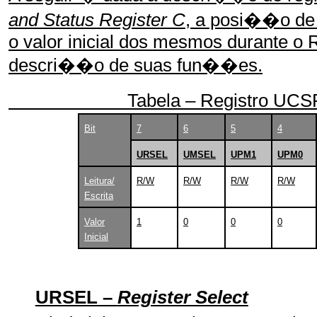
and Status Register
C
, a posi��o de 
o valor inicial dos mesmos durante o
descri��o de suas fun��es.
Tabela – Registro UCS
Bit
7
6
5
4
URSEL
UMSEL
UPM1
UPM0
Leitura/
R/W
R/W
R/W
R/W
Escrita
Valor
1
0
0
0
Inicial
URSEL –
Register Select