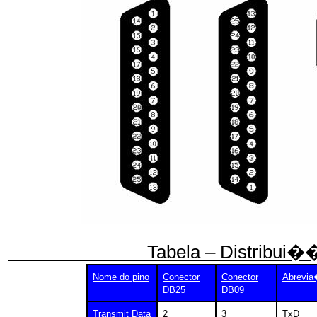
Tabela – Distribui��o dos 
Nome do pino
Conector
Conector
Abrevi
DB25
DB09
Transmit Data
2
3
TxD