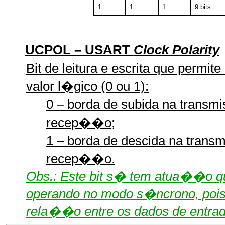
1
1
1
9 bits
UCPOL – USART
Clock Polarity
Bit de leitura e escrita que permit
valor l�gico (0 ou 1):
0 – borda de subida na transm
recep��o;
1 – borda de descida na trans
recep��o.
Obs.: Este bit s� tem atua��o q
operando no modo s�ncrono, pois
rela��o entre os dados de entr