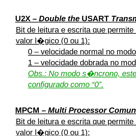
U2X –
Double the
USART
Trans
Bit de leitura e escrita que permit
valor l�gico (0 ou 1):
0 – velocidade normal no mod
1 – velocidade dobrada no mo
Obs.: No modo s�ncrono, este 
configurado como “0”.
MPCM –
Multi Processor Comun
Bit de leitura e escrita que permit
valor l�gico (0 ou 1):