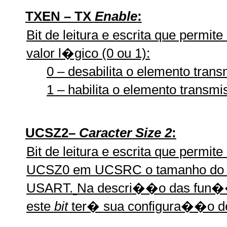
TXEN – TX
Enable
:
Bit de leitura e escrita que permit
valor l�gico (0 ou 1):
0 – desabilita o elemento tra
1 – habilita o elemento transm
UCSZ2–
Caracter Size 2
:
Bit de leitura e escrita que permi
UCSZ0 em UCSRC o tamanho do car
USART.
Na descri��o das fun
este
bit
ter� sua configura��o de