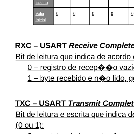
Escrita
Valor
0
0
0
0
0
Inicial
RXC – USART
Receive Complet
Bit de leitura que indica de acordo
0 – registro de recep��o vazi
1 – byte recebido e n�o lido, g
TXC – USART
Transmit Complet
Bit de leitura e escrita que indica
(0 ou 1):