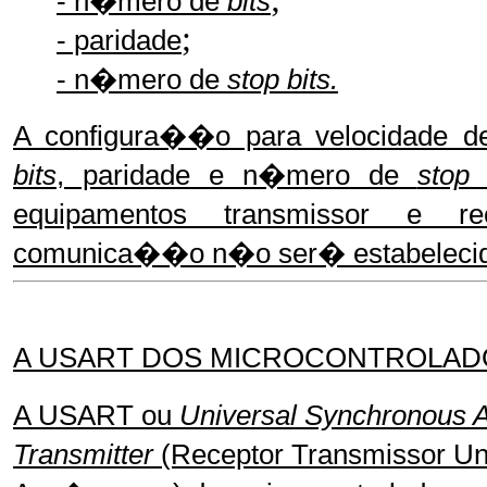
- n�mero de
bits
;
- paridade
- n�mero de
stop bits.
A configura��o para velocidade
bits
, paridade e n�mero de
stop 
equipamentos transmissor e re
comunica��o n�o ser� estabelecid
A USART DOS MICROCONTROLAD
A USART ou
Universal Synchronous 
Transmitter
(Receptor Transmissor Un