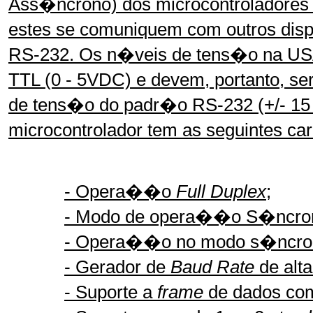
Ass�ncrono) dos microcontroladore
estes se comuniquem com outros disp
RS-232. Os n�veis de tens�o na U
TTL (0 - 5VDC) e devem, portanto, se
de tens�o do padr�o RS-232 (+/- 15
microcontrolador tem as seguintes ca
- Opera��o
Full Duplex
;
- Modo de opera��o S�ncron
- Opera��o no modo s�ncron
- Gerador de
Baud Rate
de alt
- Suporte a
frame
de dados com: 