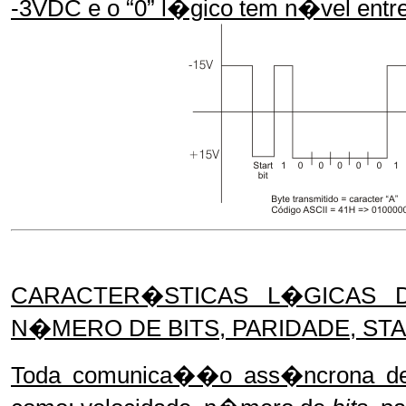
-3VDC e o “0” l�gico tem n�vel en
CARACTER�STICAS L�GICAS D
N�MERO DE BITS, PARIDADE, STA
Toda comunica��o ass�ncrona depe