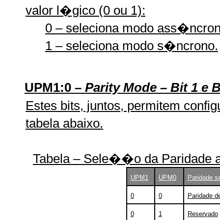
valor l�gico (0 ou 1):
0 – seleciona modo ass�ncron
1 – seleciona modo s�ncrono.
UPM1:0 –
Parity Mode – Bit 1 e B
Estes bits, juntos, permitem confi
tabela abaixo.
Tabela – Sele��o da Paridade 
UPM1
UPM0
Paridade s
0
0
Paridade de
0
1
Reservado