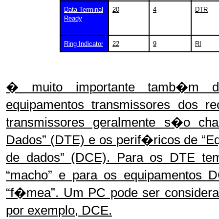
Data Terminal
20
4
DTR
Ready
Ring Indicator
22
9
RI
� muito importante tamb�m d
equipamentos transmissores dos rec
transmissores geralmente s�o ch
Dados” (DTE) e os perif�ricos de 
de dados” (DCE). Para os DTE tem
“macho” e para os equipamentos 
“f�mea”. Um PC pode ser consider
por exemplo, DCE.