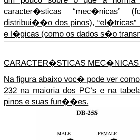
caracter�sticas “mec�nicas” (
distribui��o dos pinos), “el�tricas
e l�gicas (como os dados s�o transm
CARACTER�STICAS MEC�NICAS 
Na figura abaixo voc� pode ver como
232 na maioria dos PC’s e na tabel
pinos e suas fun��es.