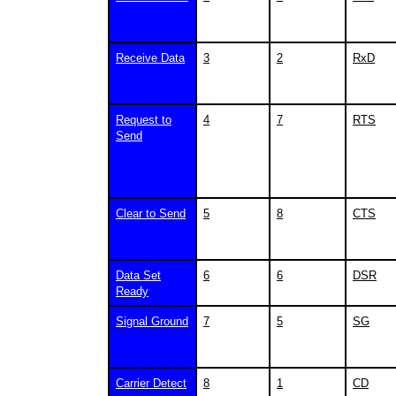
Receive Data
3
2
RxD
Request to
4
7
RTS
Send
Clear to Send
5
8
CTS
Data Set
6
6
DSR
Ready
Signal Ground
7
5
SG
Carrier Detect
8
1
CD