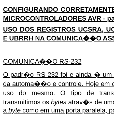
CONFIGURANDO CORRETAMENTE
MICROCONTROLADORES AVR - par
USO DOS REGISTROS
UCSRA,
U
E UBRRH NA COMUNICA��O A
COMUNICA��O RS-232
O padr�o RS-232 foi e ainda � um 
da automa��o e controle. Hoje em d
uso do mesmo. O tipo de trans
transmitimos os
bytes
atrav�s de um
a
byte
como em uma porta paralela, p