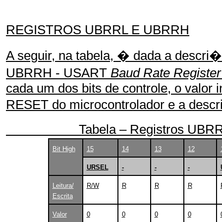
REGISTROS UBRRL E UBRRH
A seguir, na tabela, � dada a descr
UBRRH - USART
Baud Rate Register
cada um dos bits de controle, o valor 
RESET do microcontrolador e a des
Tabela – Registros UBRRL
Bit High
15
14
13
12
URSEL
-
-
-
Leitura/
R/W
R
R
R
Escrita
Valor
0
0
0
0