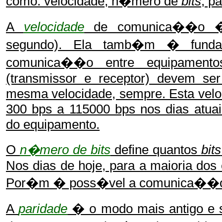
como: velocidade, n�mero de
bits
, p
A
velocidade
de comunica��o �
segundo). Ela tamb�m � funda
comunica��o entre equipamento
(transmissor e receptor) devem ser
mesma velocidade, sempre. Esta velo
300 bps a 115000 bps nos dias atua
do equipamento.
O
n�mero de bits
define quantos
bits
Nos dias de hoje, para a maioria dos
Por�m � poss�vel a comunica��o
A
paridade
� o modo mais antigo e si