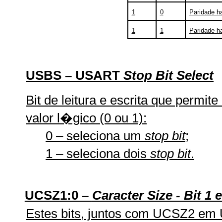
1
0
Paridade ha
1
1
Paridade ha
USBS – USART
Stop Bit Select
Bit de leitura e escrita que permit
valor l�gico (0 ou 1):
0 – seleciona um
stop bit
;
1 – seleciona dois
stop bit
.
UCSZ1:0 –
Caracter Size - Bit 1 e
Estes bits, juntos com UCSZ2 em