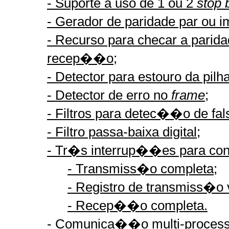
- Suporte a uso de 1 ou 2
stop 
- Gerador de paridade par ou i
- Recurso para checar a parid
recep��o;
- Detector para estouro da pilh
- Detector de erro no
frame
;
- Filtros para detec��o de fa
- Filtro passa-baixa digital;
- Tr�s interrup��es para cont
- Transmiss�o completa;
- Registro de transmiss�o 
- Recep��o completa.
- Comunica��o multi-process