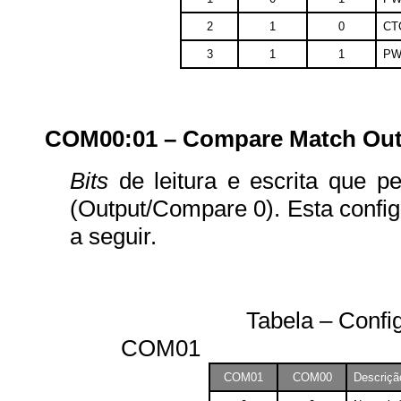
2
1
0
CT
3
1
1
PW
COM00:01 – Compare Match Ou
Bits
de leitura e escrita que p
(Output/Compare 0). Esta config
a seguir.
Tabela – Configuraç
COM01
COM01
COM00
Descriçã