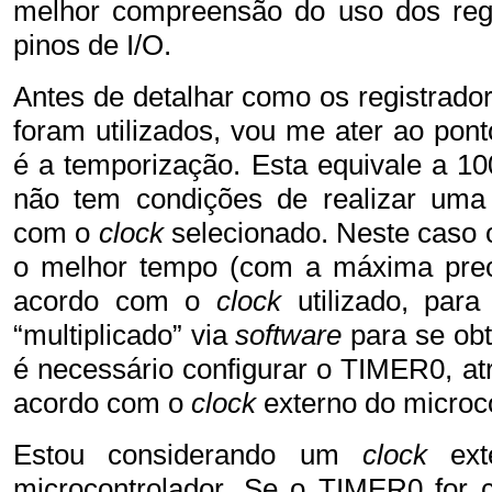
melhor compreensão do uso dos regi
pinos de I/O.
Antes de detalhar como os registrad
foram utilizados, vou me ater ao pon
é a temporização. Esta equivale a 
não tem condições de realizar uma
com o
clock
selecionado. Neste caso o
o melhor tempo (com a máxima preci
acordo com o
clock
utilizado, para
“multiplicado” via
software
para se obt
é necessário configurar o TIMER0, at
acordo com o
clock
externo do microco
Estou considerando um
clock
ext
microcontrolador. Se o TIMER0 for c