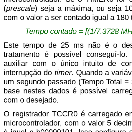
(
prescale
)
seja a máxima, ou seja 1
com o valor
a ser contado
igual a 180
Tempo contado = [(1/7.3728 MH
Este tempo de 25 ms não é o de
tratamento é possível conseguí-lo.
auxiliar com o único intuito de c
interrupção do
timer
. Quando a variáv
um segundo passado (Tempo Total = 
base nestes dados é possível carreg
com o desejado.
O registrador TCCR0 é carregado ent
microcontrolador, com o valor 5 decim
é igual a b00000101. Isso configura