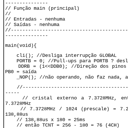
---------------
// Função main (principal)
//
// Entradas - nenhuma
// Saídas - nenhuma
//-----------------------------------------
---------------
main(void){
cli(); //Desliga interrupção GLOBAL
PORTB = 0; //Pull-ups para PORTB ? desl
DDRB = (1<<DDB0); //Direção dos pinos 
PB0 = saída
_NOP(); //não operando, não faz nada, ap
//--------------------------------------
-----
// cristal externo a 7.3728MHz, entã
7.3728MHz
// 7.3728MHz / 1024 (prescale) = 7.2K
138,88us
// 138,88us x 180 = 25ms
// então TCNT = 256 - 180 = 76 (4CH)