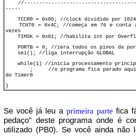
//--------------------------------------
-----
TCCR0 = 0x05; //clock dividido por 1024
TCNT0 = 0x4C; //começa em 76 e conta a
vezes
TIMSK = 0x01; //habilita int por Overfl
PORTB = 0; //zera todos os pinos da por
sei(); //liga interrupção GLOBAL
while(1) //inicia processamento princip
; //o programa fica parado aqui, a
do Timer0
}
Se você já leu a
fica f
primeira parte
pedaço" deste programa onde é con
utilizado (PB0). Se você ainda não 