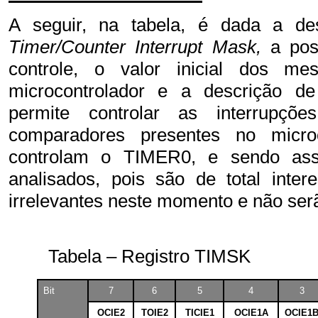
A seguir, na tabela, é dada a de
Timer/Counter Interrupt Mask,
a pos
controle, o valor inicial dos 
microcontrolador e a descrição de
permite controlar as interrupç
comparadores presentes no micro
controlam o TIMER0, e sendo as
analisados, pois são de total inte
irrelevantes neste momento e não serã
Tabela – Registro TIMSK
Bit
7
6
5
4
3
OCIE2
TOIE2
TICIE1
OCIE1A
OCIE1