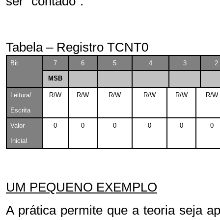
ser “contado”.
Tabela – Registro TCNT0
Bit
7
6
5
4
3
2
MSB
Leitura/
R/W
R/W
R/W
R/W
R/W
R/W
Escrita
Valor
0
0
0
0
0
0
Inicial
UM PEQUENO EXEMPLO
A prática permite que a teoria seja a