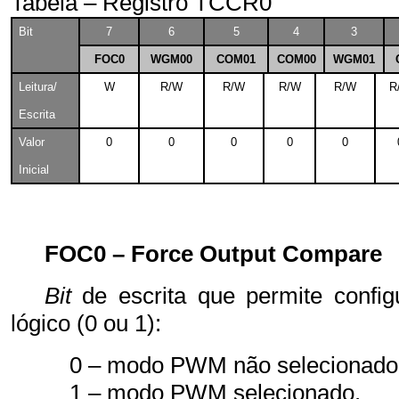
Tabela – Registro TCCR0
Bit
7
6
5
4
3
FOC0
WGM00
COM01
COM00
WGM01
Leitura/
W
R/W
R/W
R/W
R/W
R
Escrita
Valor
0
0
0
0
0
Inicial
FOC0 – Force Output Compare
Bit
de escrita que permite confi
lógico (0 ou 1):
0 – modo PWM não selecionado
1 – modo PWM selecionado.