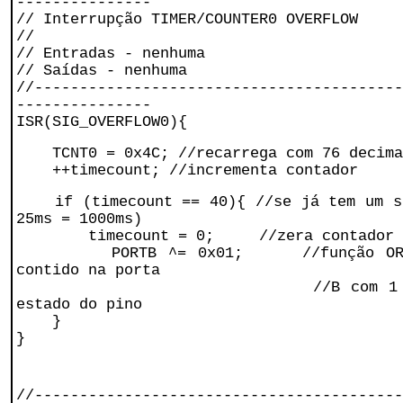
---------------
// Interrupção TIMER/COUNTER0 OVERFLOW
//
// Entradas - nenhuma
// Saídas - nenhuma
//-----------------------------------------
---------------
ISR(SIG_OVERFLOW0){
TCNT0 = 0x4C; //recarrega com 76 decim
++timecount; //incrementa contador
if (timecount == 40){ //se já tem um se
25ms = 1000ms)
timecount = 0; //zera contador 
PORTB ^= 0x01; //função OR Exc
contido na porta
//B com 1 decimal -
estado do pino
}
}
//-----------------------------------------