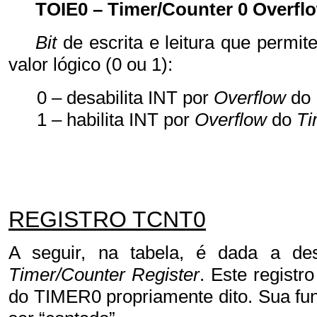
TOIE0 – Timer/Counter 0 Overfl
Bit
de escrita e leitura que permit
valor lógico (0 ou 1):
0 – desabilita INT por
Overflow
do
1 – habilita INT por
Overflow
do
Ti
REGISTRO TCNT0
A seguir, na tabela, é dada a de
Timer/Counter Register
. Este registr
do TIMER0 propriamente dito. Sua funç