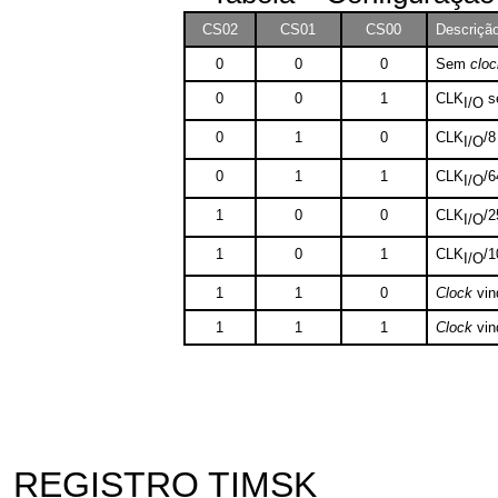
CS02
CS01
CS00
Descriçã
0
0
0
Sem
cloc
0
0
1
CLK
s
I/O
0
1
0
CLK
/8
I/O
0
1
1
CLK
/6
I/O
1
0
0
CLK
/2
I/O
1
0
1
CLK
/1
I/O
1
1
0
Clock
vin
1
1
1
Clock
vin
REGISTRO TIMSK