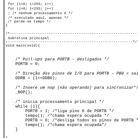
for (i=0; i<255; i++)
for (j=0; j<255; j++)
; /* nenhum processamento é */
/* executado aqui, apenas */
 /* perde-se tempo */
}
/*-----------------------------------------------------------
Subrotina principal
-----------------------------------------------------------*/
void main(void){
/* P
ull-ups para PORTB – desligados */
PORTB = 0;
/* Direção
dos pinos de I/O para PORTB – PB0 = s
DDRB = (1<<DDB0);
/*
Insere um nop (não operando) para sincronizar
*
_NOP();
/* inicia processamento principal */
while (1){
PORTB = 1; /*liga pino 0 de PORTB */
tempo(); /*chama espera ocupada */
PORTB = 0; /*desliga todos os pinos de PORTB 
tempo(); /*chama espera ocupada*/
}
}