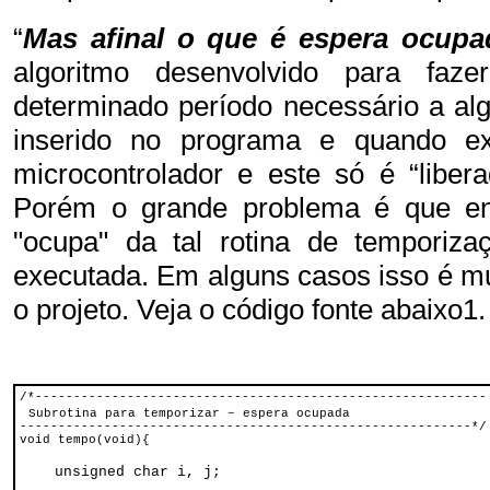
“
Mas afinal o que é espera ocupa
algoritmo desenvolvido para fa
determinado período necessário a al
inserido no programa e quando e
microcontrolador e este só é “liber
Porém o grande problema é que enq
"ocupa" da tal rotina de temporiz
executada. Em alguns casos isso é mu
o projeto. Veja o código fonte abaixo1.
/*-----------------------------------------------------------
Subrotina para temporizar – espera ocupada
-----------------------------------------------------------*/
void tempo(void){
unsigned char i, j;