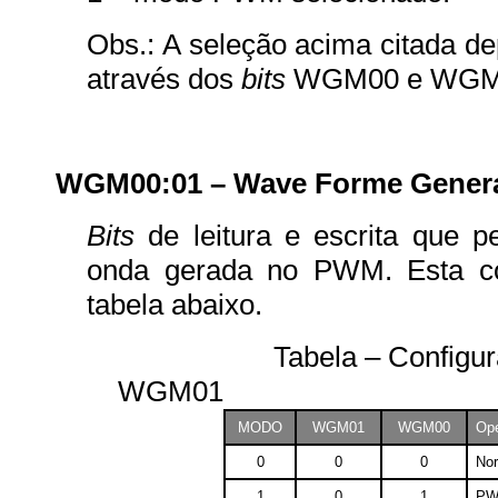
Obs.: A seleção acima citada d
através dos
bits
WGM00 e WGM
WGM00:01 – Wave Forme Gener
Bits
de leitura e escrita que p
onda gerada no PWM. Esta con
tabela abaixo.
Tabela – Configuração
WGM01
MODO
WGM01
WGM00
Op
0
0
0
No
1
0
1
PW