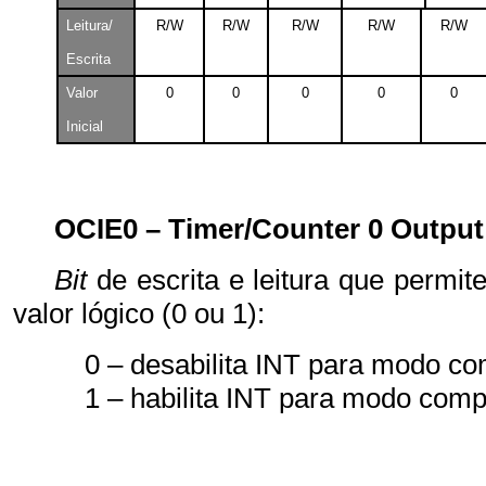
Leitura/
R/W
R/W
R/W
R/W
R/W
Escrita
Valor
0
0
0
0
0
Inicial
OCIE0 – Timer/Counter 0 Outpu
Bit
de escrita e leitura que permit
valor lógico (0 ou 1):
0 – desabilita INT para modo c
1 – habilita INT para modo comp