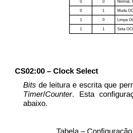
0
0
Normal,
0
1
Muda OC
1
0
Limpa O
1
1
Seta OC
CS02:00 – Clock Select
Bits
de leitura e escrita que pe
Timer
/
Counter
. Esta configura
abaixo.
Tabela – Configuração dos