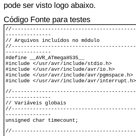
pode ser visto logo abaixo.
Código Fonte para testes
//-----------------------------------------
---------------
// Arquivos incluídos no módulo
//-----------------------------------------
---------------
#define __AVR_ATmega8535__
#include </usr/avr/include/stdio.h>
#include </usr/avr/include/avr/io.h>
#include </usr/avr/include/avr/pgmspace.h>
#include </usr/avr/include/avr/interrupt.h>
//-----------------------------------------
---------------
// Variáveis globais
//-----------------------------------------
---------------
unsigned char timecount;
//-----------------------------------------